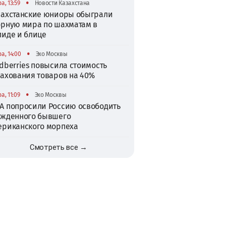
•
а, 13:59
Новости Казахстана
захстанские юниоры обыграли
орную мира по шахматам в
пиде и блице
•
а, 14:00
Эхо Москвы
dberries повысила стоимость
рахования товаров на 40%
•
а, 11:09
Эхо Москвы
А попросили Россию освободить
ужденного бывшего
ериканского морпеха
Смотреть все →