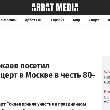
хо Москвы
Арбат LIFE
Евразия
Мир
Спорт
1
каев посетил
Сего
ерт в Москве в честь 80-
По
Сы
Вчер
В Е
Wil
т Токаев принял участие в праздничном