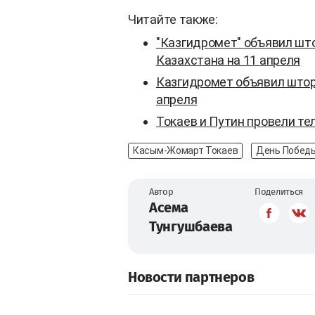
Читайте также:
"Казгидромет" объявил шт
Казахстана на 11 апреля
Казгидромет объявил штор
апреля
Токаев и Путин провели т
Касым-Жомарт Токаев
День Побед
Автор
Поделиться
Асема
Тунгушбаева
Новости партнеров