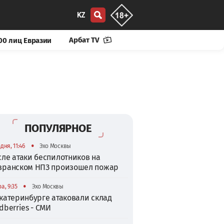
KZ
Арбат TV
00 лиц Евразии
ПОПУЛЯРНОЕ
•
дня, 11:46
Эхо Москвы
сле атаки беспилотников на
зранском НПЗ произошел пожар
•
а, 9:35
Эхо Москвы
катеринбурге атаковали склад
dberries - СМИ