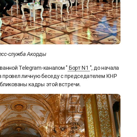
есс-служба Акорды
ванной Telegram-каналом "
Борт N1
", до начала
 провел личную беседу с председателем КНР
бликованы кадры этой встречи.