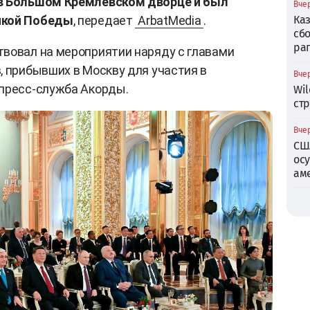
 в Большом Кремлевском дворце и был
Вчер
икой Победы
, передает
ArbatMedia
.
Ка
сб
ра
вовал на мероприятии наряду с главами
, прибывших в Москву для участия в
Вчер
 пресс-служба Акорды.
Wil
ст
Вчер
СШ
ос
ам