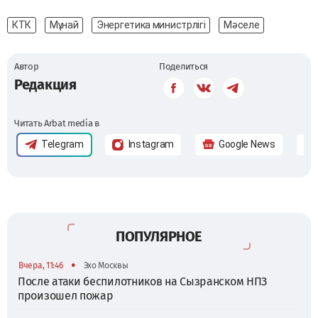
КТК
Мұнай
Энергетика министрлігі
Мәселе
Автор
Поделиться
Редакция
Читать Arbat media в
Telegram
Instagram
Google News
ПОПУЛЯРНОЕ
•
Вчера, 11:46
Эхо Москвы
После атаки беспилотников на Сызранском НПЗ
произошел пожар