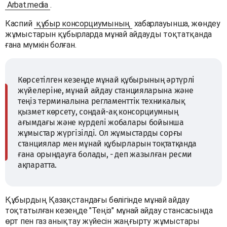
Arbat.media
.
Каспий
құбыр консорциумының
хабарлауынша, жөндеу
жұмыстарын құбырларда мұнай айдауды тоқтатқанда
ғана мүмкін болған.
Көрсетілген кезеңде мұнай құбырының әртүрлі
жүйелеріне, мұнай айдау станцияларына және
теңіз терминалына регламенттік техникалық
қызмет көрсету, сондай-ақ консорциумның
ағымдағы және күрделі жобалары бойынша
жұмыстар жүргізілді. Ол жұмыстарды сорғы
станциялар мен мұнай құбырларын тоқтатқанда
ғана орындауға болады, - деп жазылған ресми
ақпаратта.
Құбырдың Қазақстандағы бөлігінде мұнай айдау
тоқтатылған кезеңде "Теңіз" мұнай айдау стансасында
өрт пен газ анықтау жүйесін жаңғырту жұмыстары