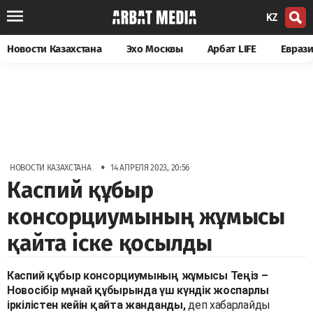
KZ
Новости Казахстана
Эхо Москвы
Арбат LIFE
Евраз
•
НОВОСТИ КАЗАХСТАНА
14 АПРЕЛЯ 2023, 20:56
Каспий құбыр
консорциумының жұмысы
қайта іске қосылды
Каспий құбыр консорциумының жұмысы Теңіз –
Новосібір мұнай құбырында үш күндік жоспарлы
іркілістен кейін қайта жанданды,
деп хабарлайды