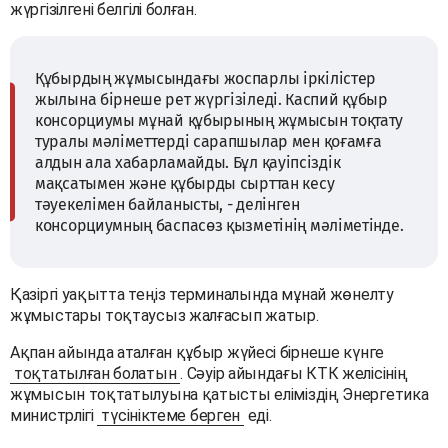
жүргізілгені белгілі болған.
Құбырдың жұмысындағы жоспарлы іркілістер
жылына бірнеше рет жүргізіледі. Каспий құбыр
консорциумы мұнай құбырының жұмысын тоқтату
туралы мәліметтерді сарапшылар мен қоғамға
алдын ала хабарламайды. Бұл қауіпсіздік
мақсатымен және құбырды сырттан кесу
тәуекелімен байланысты, - делінген
консорциумның баспасөз қызметінің мәліметінде.
Қазіргі уақытта теңіз терминалында мұнай жөнелту
жұмыстары тоқтаусыз жалғасып жатыр.
Ақпан айында аталған құбыр жүйесі бірнеше күнге
тоқтатылған болатын
. Сәуір айындағы КТК желісінің
жұмысын тоқтатылуына қатысты еліміздің Энергетика
министрлігі
түсініктеме берген
еді.