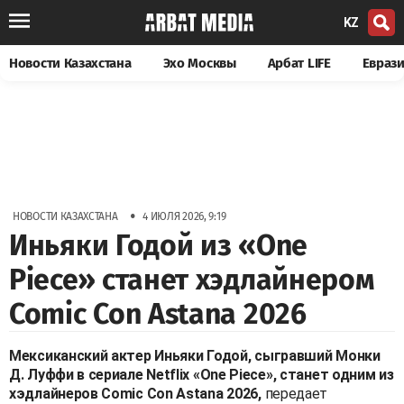
KZ
Новости Казахстана
Эхо Москвы
Арбат LIFE
Евраз
•
НОВОСТИ КАЗАХСТАНА
4 ИЮЛЯ 2026, 9:19
Иньяки Годой из «One
Piece» станет хэдлайнером
Comic Con Astana 2026
Мексиканский актер Иньяки Годой, сыгравший Монки
Д. Луффи в сериале Netflix «One Piece», станет одним из
хэдлайнеров Comic Con Astana 2026,
передает