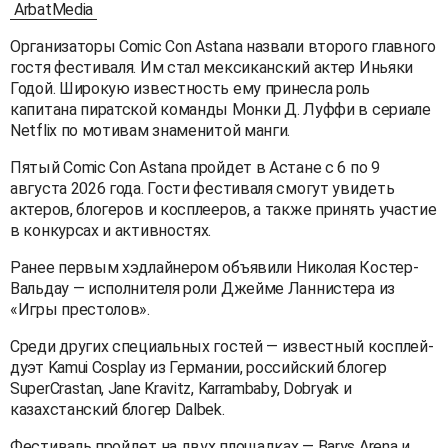
ArbatMedia
Организаторы Comic Con Astana назвали второго главного
гостя фестиваля. Им стал мексиканский актер Иньяки
Годой. Широкую известность ему принесла роль
капитана пиратской команды Монки Д. Луффи в сериале
Netflix по мотивам знаменитой манги.
Пятый Comic Con Astana пройдет в Астане с 6 по 9
августа 2026 года. Гости фестиваля смогут увидеть
актеров, блогеров и косплееров, а также принять участие
в конкурсах и активностях.
Ранее первым хэдлайнером объявили Николая Костер-
Вальдау — исполнителя роли Джейме Ланнистера из
«Игры престолов».
Среди других специальных гостей — известный косплей-
дуэт Kamui Cosplay из Германии, российский блогер
SuperCrastan, Jane Kravitz, Karrambaby, Dobryak и
казахстанский блогер Dalbek.
Фестиваль пройдет на двух площадках — Barys Arena и