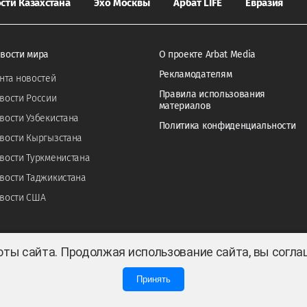
сти Казахстана
Эхо Москвы
Арбат LIFE
Евразия
вости мира
О проекте Arbat Media
Рекламодателям
нта новостей
Правила использования
вости России
материалов
вости Узбекистана
Политика конфиденциальности
вости Кыргызстана
вости Туркменистана
вости Таджикистана
вости США
оты сайта. Продолжая использование сайта, вы согл
Принять
0
0
 ТОО «ARBAT MEDIA HOLDING». Cвидетельство СМИ №KZ23VPY00045884 от 11.02.202