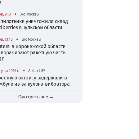
е
•
а, 9:18
Эхо Москвы
спилотники уничтожили склад
dberries в Тульской области
•
а, 13:48
Эхо Москвы
ters: в Воронежской области
зворачивают ракетную часть
ДР
•
густа 2026 г.
Арбат LIFE
вестную актрису задержали в
амбуле из-за кулона-вибратора
Смотреть все →