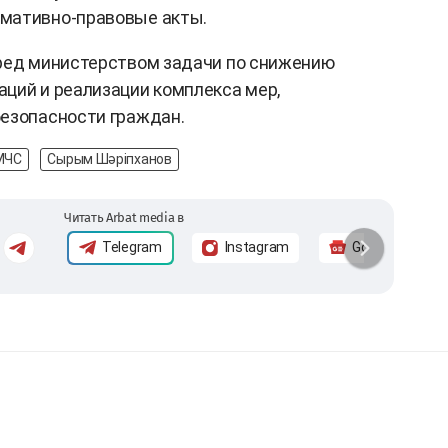
мативно-правовые акты.
еред министерством задачи по снижению
ций и реализации комплекса мер,
безопасности граждан.
МЧС
Сырым Шәріпханов
Читать Arbat media в
Telegram
Instagram
Google News