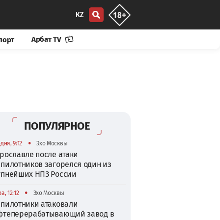
KZ
Арбат TV
порт
ПОПУЛЯРНОЕ
•
дня, 9:12
Эхо Москвы
рославле после атаки
спилотников загорелся один из
упнейших НПЗ России
•
а, 12:12
Эхо Москвы
спилотники атаковали
фтеперерабатывающий завод в