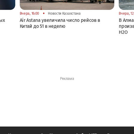
•
Вчера, 16:00
Новости Казахстана
Вчера, 12
ных
Air Astana увеличила число рейсов в
В Алма
Китай до 51 в неделю
произв
H2O