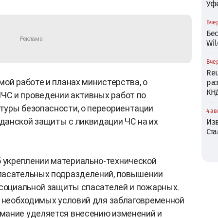
Уф
Вчер
Бе
Wil
Вчер
Reu
мой работе и планах министерства, о
ра
КН
С и проведении активных работ по
туры безопасности, о переориентации
4 ав
данской защиты с ликвидации ЧС на их
Из
Ст
укреплении материально-технической
пасательных подразделений, повышении
 социальной защиты спасателей и пожарных.
я необходимых условий для заблаговременной
мание уделяется внесению изменений и