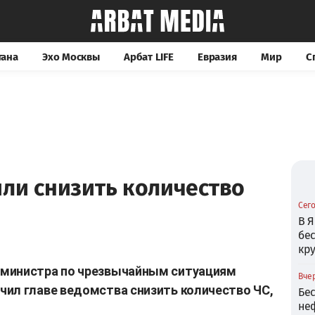
тана
Эхо Москвы
Арбат LIFE
Евразия
Мир
С
ли снизить количество
Сего
В Я
бе
кр
 министра по чрезвычайным ситуациям
Вчер
ил главе ведомства снизить количество ЧС,
Бе
не