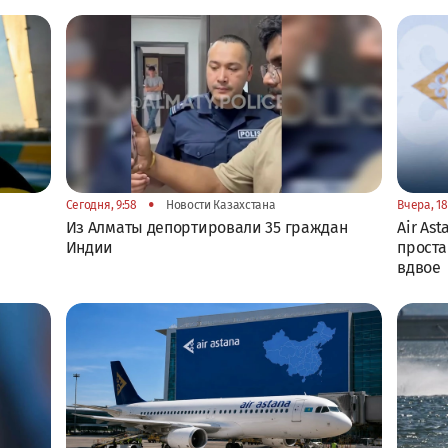
•
Сегодня, 9:58
Новости Казахстана
Вчера, 18
Из Алматы депортировали 35 граждан
Air As
Индии
прост
вдвое