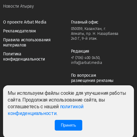
Новости Атырау
О проекте Arbat Media
Главный офис
050059, Казахстан, г.
Рекламодателям
Алматы, пр. Н. Назарбаева
240 Г, 9-й этаж.
Правила использования
материалов
Редакция
Политика
+7 (706) 400 0450
,
конфиденциальности
info@arbat.media
По вопросам
размещения рекламы
+7 (706) 400 0450
,
adv@arbat.media
Мы используем файлы cookie для улучшения работы
сайта. Продолжая использование сайта, вы
соглашаетесь с нашей
политикой
Тема:
конфиденциальности
.
Принять
0
0
Все права защищены ©2022-2026. Собственник — ТОО «ARBAT MEDIA
HOLDING». Cвидетельство СМИ №KZ23VPY00045884 от 11.02.2022