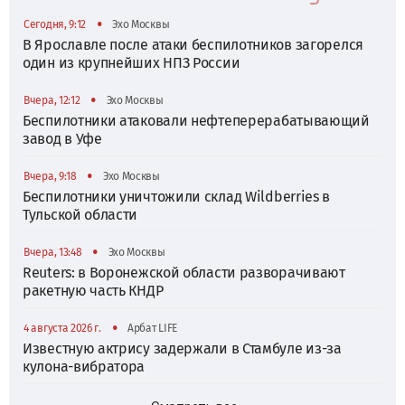
•
Сегодня, 9:12
Эхо Москвы
В Ярославле после атаки беспилотников загорелся
один из крупнейших НПЗ России
•
Вчера, 12:12
Эхо Москвы
Беспилотники атаковали нефтеперерабатывающий
завод в Уфе
•
Вчера, 9:18
Эхо Москвы
Беспилотники уничтожили склад Wildberries в
Тульской области
•
Вчера, 13:48
Эхо Москвы
Reuters: в Воронежской области разворачивают
ракетную часть КНДР
•
4 августа 2026 г.
Арбат LIFE
Известную актрису задержали в Стамбуле из-за
кулона-вибратора