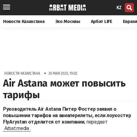
KZ
Новости Казахстана
Эхо Москвы
Арбат LIFE
Евраз
•
НОВОСТИ КАЗАХСТАНА
30 МАЯ 2023, 19:02
Air Astana может повысить
тарифы
Руководитель Air Astana Питер Фостер заявил о
повышении тарифов на авиаперелеты, если лоукостер
Fly
Arystan отделится от компании
, передает
Arbat.media
.