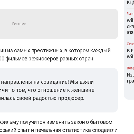
КН
5 ав
Wil
ск
ата
Сего
дин из самых престижных, в котором каждый
В Е
Wil
00 фильмов режиссеров разных стран.
Вчер
Из
гр
 направлены на созидание! Мы взяли
ичит о том, что отношение к женщине
лилась своей радостью продюсер.
 фильму получится изменить закон о бытовом
горький опыт и печальная статистика сподвигли