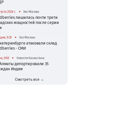
ДР
•
густа 2026 г.
Эхо Москвы
dberries лишилась почти трети
ладских мощностей после серии
к
•
дня, 9:35
Эхо Москвы
катеринбурге атаковали склад
dberries - СМИ
•
а, 9:58
Новости Казахстана
 Алматы депортировали 35
аждан Индии
Смотреть все →