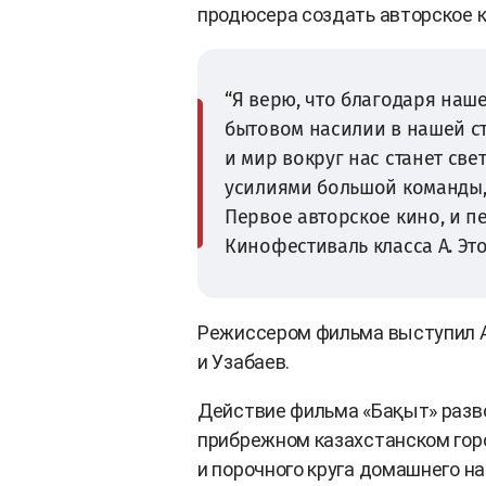
продюсера создать авторское к
“Я верю, что благодаря наш
бытовом насилии в нашей ст
и мир вокруг нас станет све
усилиями большой команды, 
Первое авторское кино, и п
Кинофестиваль класса А. Это
Режиссером фильма выступил А
и Узабаев.
Действие фильма «Бақыт» разво
прибрежном казахстанском горо
и порочного круга домашнего н