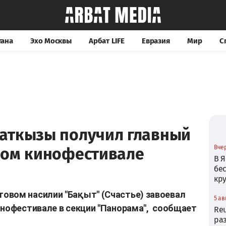
тана
Эхо Москвы
Арбат LIFE
Евразия
Мир
С
аткызы получил главный
Вчер
ком кинофестивале
В Я
бе
кр
овом насилии "Бақыт" (Счастье) завоевал
5 ав
инофестивале в секции "Панорама", сообщает
Reu
ра