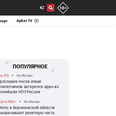
KZ
Арбат TV
порт
ПОПУЛЯРНОЕ
•
а, 9:12
Эхо Москвы
рославле после атаки
спилотников загорелся один из
упнейших НПЗ России
•
густа 2026 г.
Эхо Москвы
ters: в Воронежской области
зворачивают ракетную часть