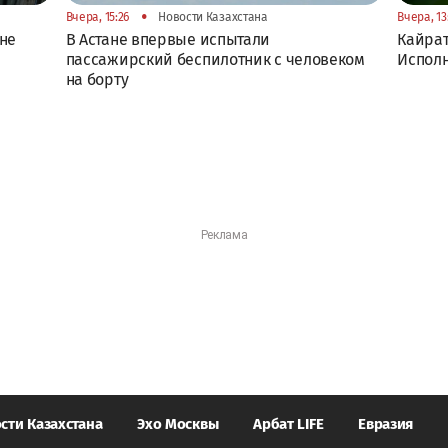
•
Вчера, 15:26
Новости Казахстана
Вчера, 13
оне
В Астане впервые испытали
Кайрат
пассажирский беспилотник с человеком
Исполн
на борту
сти Казахстана
Эхо Москвы
Арбат LIFE
Евразия