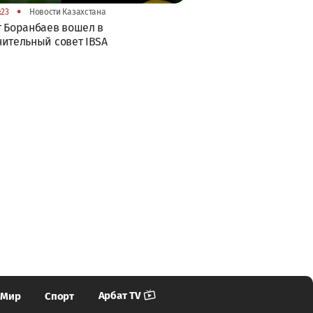
•
:23
Новости Казахстана
 Боранбаев вошел в
ительный совет IBSA
Арбат TV
Мир
Спорт