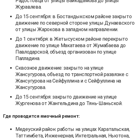
Радостовца от улицы Байкадамова до улицы
Журавлева.
До 15 сентября: в Бостандыкском районе закрыто
движение по северной стороне улицы Дунаевского
от улицы Жарокова в западном направлении.
До 1 сентября: в Жетысуском районе перекрыто
движение по улице Макатаева от Жумабаева до
Павлодарской, объезд организован по улице
Палладина.
Сквозное движение: закрыто на улице
Жансугурова, объезд по транспортной развязке с
Жансугурова на Сейфуллина и с Сейфуллина на
Жансугурова.
До 15 сентября: закрыто движение на улице
Жургенова от Жангельдина до Тянь-Шаньской.
Где проводится ямочный ремонт:
Медеуский район: работы на улицах Каратальская,
Таттимбета, Инженерная, Интегральная, Ньютона,