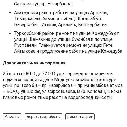
Сатпаева уг. пр. Назарбаева.
Алатауский район: работы на улицах Аршалы,
Темирказык, Альмерек абыз, Шоган абыз,
Басаркобыз, Игилик, Аркалык, Кошкарбаева.
Турксибский район: ремонт на улице Кожедуба от
улицы Шемякина до улицы Суюнбая и по улице
Руставели. Планируется ремонт на улицах Гёте,
Айтыкова и продолжение работ на улице Кожедуба.
Дополнительная информация:
25 июня с 08:00 до 22:00 будет временно ограничена
подача холодной воды в Медеуском районе в контуре
улиц: пр. Толе би – пр. Назарбаева – пр. Райымбек батыра
– ВОАД; ул. Шокая, ул. Сарсенбаева, мкр. Кенсай 1, 2 из-за
плановых ремонтных работ на водопроводной сети.
Алматы
дорожные работы
ремонт дорог