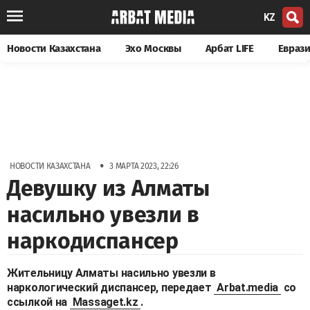
KZ
Новости Казахстана
Эхо Москвы
Арбат LIFE
Евраз
•
НОВОСТИ КАЗАХСТАНА
3 МАРТА 2023, 22:26
Девушку из Алматы
насильно увезли в
наркодиспансер
Жительницу Алматы насильно увезли в
наркологический диспансер, передает
Arbat.media
со
ссылкой на
Massaget.kz
.