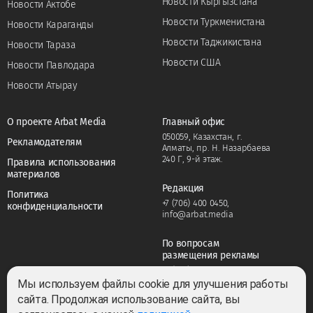
Новости Кыргызстана
Новости Актобе
Новости Туркменистана
Новости Караганды
Новости Таджикистана
Новости Тараза
Новости США
Новости Павлодара
Новости Атырау
О проекте Arbat Media
Главный офис
050059, Казахстан, г.
Рекламодателям
Алматы, пр. Н. Назарбаева
240 Г, 9-й этаж.
Правила использования
материалов
Редакция
Политика
+7 (706) 400 0450
,
конфиденциальности
info@arbat.media
По вопросам
размещения рекламы
+7 (706) 400 0450
,
adv@arbat.media
Мы используем файлы cookie для улучшения работы
сайта. Продолжая использование сайта, вы