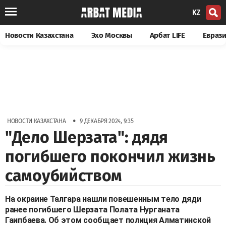
KZ
Новости Казахстана
Эхо Москвы
Арбат LIFE
Евраз
•
НОВОСТИ КАЗАХСТАНА
9 ДЕКАБРЯ 2024, 9:35
"Дело Шерзата": дядя
погибшего покончил жизнь
самоубийством
На окраине Талгара нашли повешенным тело дяди
ранее погибшего Шерзата Полата Нурганата
Гаипбаева. Об этом сообщает полиция Алматинской