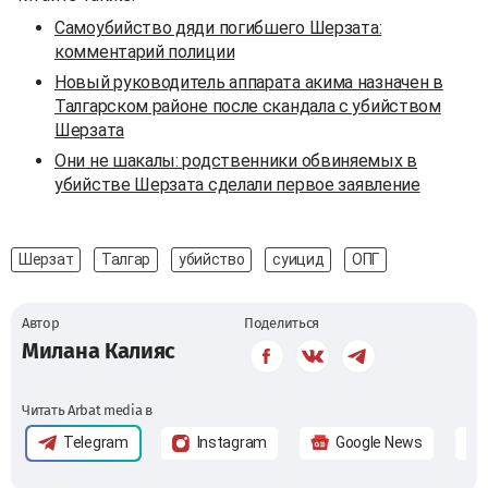
Самоубийство дяди погибшего Шерзата:
комментарий полиции
Новый руководитель аппарата акима назначен в
Талгарском районе после скандала с убийством
Шерзата
Они не шакалы: родственники обвиняемых в
убийстве Шерзата сделали первое заявление
Шерзат
Талгар
убийство
суицид
ОПГ
Автор
Поделиться
Милана Калияс
Читать Arbat media в
Telegram
Instagram
Google News