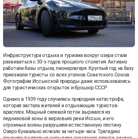
Инфраструктура отдыха и туризма вокруг озера стала
развиваться с 30-х годов прошлого столетия. Активно
работали базы отдыха, пионерлагеря. Круглый год на базу
приезжали туристы со всех уголков Советского Союза.
Фотографии Иссыкской природы даже использовались
для туристических открыток и брошюр СССР.
Однако в 1939 году случилась природная катастрофа,
которая застала жителей и отдыхающих туристов
врасплох. Мощный селевой поток вырвался из
ледниковой зоны в верховьях реки Иссык, и его
огромные волны разрушили естественную плотину.
Озеро буквально исчезло за четыре часа. Трагедию
поначалу тщательно скрывали советские власти, однако