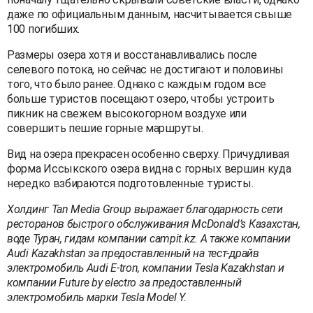
даже по официальным данным, насчитывается свыше
100 погибших.
Размеры озера хотя и восстанавливались после
селевого потока, но сейчас не достигают и половины
того, что было ранее. Однако с каждым годом все
больше туристов посещают озеро, чтобы устроить
пикник на свежем высокогорном воздухе или
совершить пешие горные маршруты.
Вид на озера прекрасен особенно сверху. Причудливая
форма Иссыкского озера видна с горных вершин куда
нередко взбираются подготовленные туристы.
Холдинг
Tan
Media
Group
выражает благодарность сети
ресторанов быстрого обслуживания
McDonald
’
s
Казахстан,
воде Туран, гидам компании
campit
.
kz
. А также компании
Audi Kazakhstan за предоставленный на тест-драйв
электромобиль Audi E-tron, компании Tesla Kazakhstan и
компании Future by electro за предоставленный
электромобиль марки Tesla Model Y.