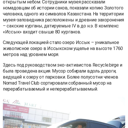
открытым небом. Сотрудники музея рассказали
номадовцам об истории саков, показали копию Золотого
человека, одного из символов Казахстана. На территории
музея-заповедника расположены и древние захоронения
– сакские курганы, датируемые IV в до н.э. В комплекс
«Иссык» входит свыше 80 курганов.
Следующей локацией стало озеро Иссык – уникальное
живописное озеро в Иссыкском ущелье на высоте 1760
метров над уровнем моря.
Здесь под руководством эко-активистов Recycle.birge и
была проведена акция. Мусор собирали вдоль дороги,
ведущей к озеру от парковки. Более полусотни членов
Nomad Travel Club сортировали собранный мусор на
перерабатываемый и неперерабатываемый.