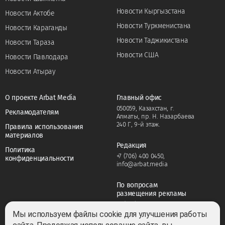
Новости Кыргызстана
Новости Актобе
Новости Туркменистана
Новости Караганды
Новости Таджикистана
Новости Тараза
Новости США
Новости Павлодара
Новости Атырау
О проекте Arbat Media
Главный офис
050059, Казахстан, г.
Рекламодателям
Алматы, пр. Н. Назарбаева
240 Г, 9-й этаж.
Правила использования
материалов
Редакция
Политика
+7 (706) 400 0450
,
конфиденциальности
info@arbat.media
По вопросам
размещения рекламы
+7 (706) 400 0450
,
adv@arbat.media
Мы используем файлы cookie для улучшения работы