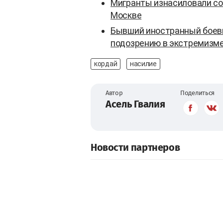
Мигранты изнасиловали со
Москве
Бывший иностранный боеви
подозрению в экстремизм
кордай
насилие
Автор
Поделиться
Асель Гвалия
Новости партнеров