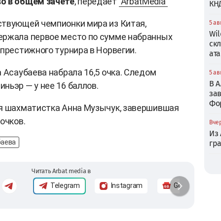
о в общем зачете
, передает
ArbatMedia
КН
ствующей чемпионки мира из Китая,
5 ав
Wil
ержала первое место по сумме набранных
ск
 престижного турнира в Норвегии.
ата
 Асаубаева набрала 16,5 очка. Следом
5 ав
В 
ньэр — у нее 16 баллов.
зав
Фо
ая шахматистка Анна Музычук, завершившая
очков.
Вчер
Из
баева
гр
Читать Arbat media в
Telegram
Instagram
Google News