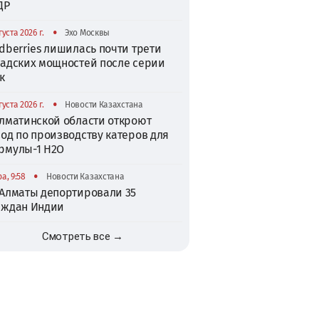
ДР
•
густа 2026 г.
Эхо Москвы
dberries лишилась почти трети
ладских мощностей после серии
к
•
густа 2026 г.
Новости Казахстана
Алматинской области откроют
од по производству катеров для
рмулы-1 H2O
•
а, 9:58
Новости Казахстана
 Алматы депортировали 35
аждан Индии
Смотреть все →
TikTok