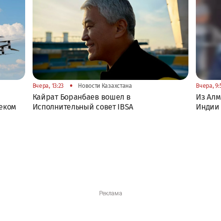
•
Вчера, 13:23
Новости Казахстана
Вчера, 9:
Кайрат Боранбаев вошел в
Из Алм
еком
Исполнительный совет IBSA
Индии