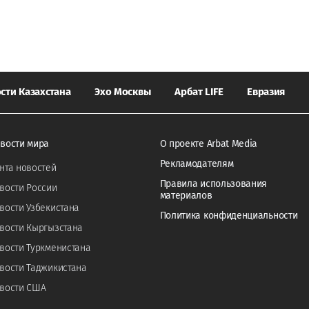
сти Казахстана
Эхо Москвы
Арбат LIFE
Евразия
вости мира
О проекте Arbat Media
Рекламодателям
нта новостей
Правила использования
вости России
материалов
вости Узбекистана
Политика конфиденциальности
вости Кыргызстана
вости Туркменистана
вости Таджикистана
вости США