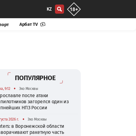
KZ
Арбат TV
порт
ПОПУЛЯРНОЕ
•
а, 9:12
Эхо Москвы
рославле после атаки
спилотников загорелся один из
упнейших НПЗ России
•
густа 2026 г.
Эхо Москвы
ters: в Воронежской области
зворачивают ракетную часть