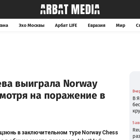
тана
Эхо Москвы
Арбат LIFE
Евразия
Мир
С
ева выиграла Norway
Вчер
смотря на поражение в
В Я
бе
кр
5 ав
Reu
цзюнь в заключительном туре Norway Chess
ра