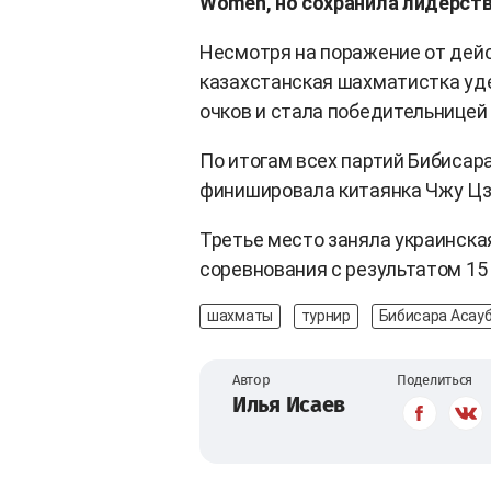
Women, но сохранила лидерств
Несмотря на поражение от дей
казахстанская шахматистка уд
очков и стала победительницей
По итогам всех партий Бибисара
финишировала китаянка Чжу Цзи
Третье место заняла украинск
соревнования с результатом 15 
шахматы
турнир
Бибисара Асау
Автор
Поделиться
Илья Исаев