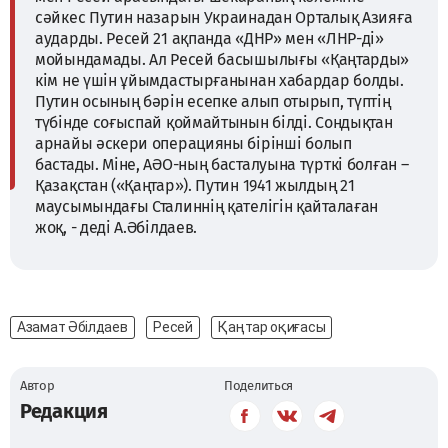
сәйкес Путин назарын Украинадан Орталық Азияға
аударды. Ресей 21 ақпанда «ДНР» мен «ЛНР-ді»
мойындамады. Ал Ресей басышылығы «Қаңтарды»
кім не үшін ұйымдастырғанынан хабардар болды.
Путин осының бәрін есепке алып отырып, түптің
түбінде соғыспай қоймайтынын білді. Сондықтан
арнайы әскери операцияны бірінші болып
бастады. Міне, АӘО-ның басталуына түрткі болған –
Қазақстан («Қаңтар»). Путин 1941 жылдың 21
маусымындағы Сталиннің қателігін қайталаған
жоқ, - деді А.Әбілдаев.
Азамат Әбілдаев
Ресей
Қаңтар оқиғасы
Автор
Поделиться
Редакция