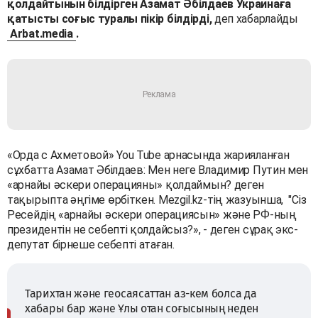
қолдайтынын білдірген Азамат Әбілдаев Украинаға
қатысты соғыс туралы пікір білдірді,
деп хабарлайды
Arbat.media
.
«Орда с Ахметовой» You Tube арнасында жарияланған
сұхбатта Азамат Әбілдаев: Мен неге Владимир Путин мен
«арнайы әскери операцияны» қолдаймын? деген
тақырыпта әңгіме өрбіткен. Мezgil.kz-тің жазуынша, "Сіз
Ресейдің «арнайы әскери операциясын» және РФ-ның
президентін не себепті қолдайсыз?», - деген сұрақ экс-
депутат бірнеше себепті атаған.
Тарихтан және геосаясаттан аз-кем болса да
хабары бар және Ұлы отан соғысының неден