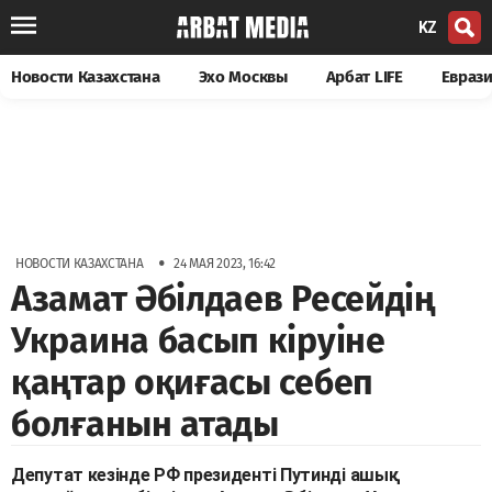
KZ
Новости Казахстана
Эхо Москвы
Арбат LIFE
Евраз
•
НОВОСТИ КАЗАХСТАНА
24 МАЯ 2023, 16:42
Азамат Әбілдаев Ресейдің
Украина басып кіруіне
қаңтар оқиғасы себеп
болғанын атады
Депутат кезінде РФ президенті Путинді ашық