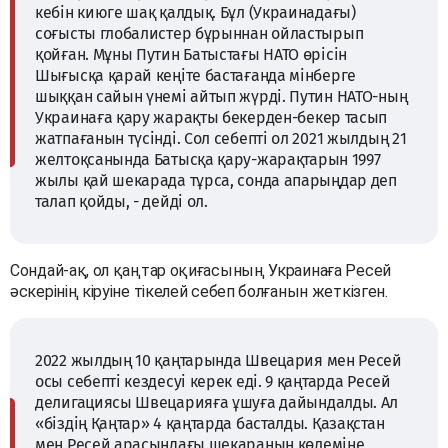
кебін киюге шақ қалдық. Бұл (Украинадағы)
соғысты глобалистер бұрыннан ойластырып
қойған. Мұны Путин Батыстағы НАТО өрісін
Шығысқа қарай кеңіте бастағанда мінберге
шыққан сайын үнемі айтып жүрді. Путин НАТО-ның
Украинаға қару жарақты бекерден-бекер тасып
жатпағанын түсінді. Сол себепті ол 2021 жылдың 21
желтоқсанында Батысқа қару-жарақтарын 1997
жылы қай шекарада тұрса, сонда апарыңдар деп
талап қойды, - дейді ол.
Сондай-ақ, ол қаңтар оқиғасының Украинаға Ресей
әскерінің кіруіне тікелей себеп болғанын жеткізген.
2022 жылдың 10 қаңтарында Швецария мен Ресей
осы себепті кездесуі керек еді. 9 қаңтарда Ресей
делигациясы Швецарияға ұшуға дайындалды. Ал
«біздің Қаңтар» 4 қаңтарда басталды. Қазақстан
мен Ресей арасындағы шекараның көлеміне