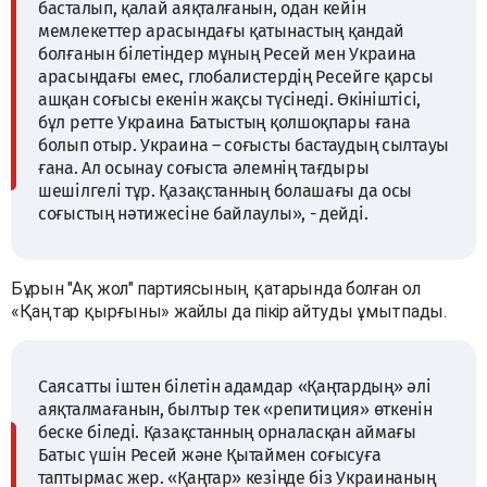
басталып, қалай аяқталғанын, одан кейін
мемлекеттер арасындағы қатынастың қандай
болғанын білетіндер мұның Ресей мен Украина
арасындағы емес, глобалистердің Ресейге қарсы
ашқан соғысы екенін жақсы түсінеді. Өкініштісі,
бұл ретте Украина Батыстың қолшоқпары ғана
болып отыр. Украина – соғысты бастаудың сылтауы
ғана. Ал осынау соғыста әлемнің тағдыры
шешілгелі тұр. Қазақстанның болашағы да осы
соғыстың нәтижесіне байлаулы», - дейді.
Бұрын "Ақ жол" партиясының қатарында болған ол
«Қаңтар қырғыны» жайлы да пікір айтуды ұмытпады.
Саясатты іштен білетін адамдар «Қаңтардың» әлі
аяқталмағанын, былтыр тек «репитиция» өткенін
беске біледі. Қазақстанның орналасқан аймағы
Батыс үшін Ресей және Қытаймен соғысуға
таптырмас жер. «Қаңтар» кезінде біз Украинаның