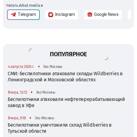
Читать Arbat media в
Telegram
Instagram
Google News
ПОПУЛЯРНОЕ
•
4 августа 2026 г.
Эхо Москвы
СМИ: беспилотники атаковали склады Wildberries в
Ленинградской и Московской областях
•
Вчера, 12:12
Эхо Москвы
Беспилотники атаковали нефтеперерабатывающий
завод в Уфе
•
Вчера, 9:18
Эхо Москвы
Беспилотники уничтожили склад Wildberries в
Тульской области