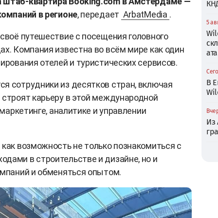
а штаб-квартира Booking.com в Амстердаме —
КН
компаний в регионе
, передает
ArbatMedia
.
5 ав
Wil
 своё путешествие с посещения головного
ск
ах. Компания известна во всём мире как один
ата
нирования отелей и туристических сервисов.
Сего
В Е
я сотрудники из десятков стран, включая
Wil
 строят карьеру в этой международной
 маркетинге, аналитике и управлении
Вчер
Из
гр
 как возможность не только познакомиться с
дами в строительстве и дизайне, но и
омпаний и обменяться опытом.