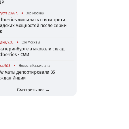
ДР
•
густа 2026 г.
Эхо Москвы
dberries лишилась почти трети
ладских мощностей после серии
к
•
дня, 9:35
Эхо Москвы
катеринбурге атаковали склад
dberries - СМИ
•
а, 9:58
Новости Казахстана
 Алматы депортировали 35
аждан Индии
Смотреть все →