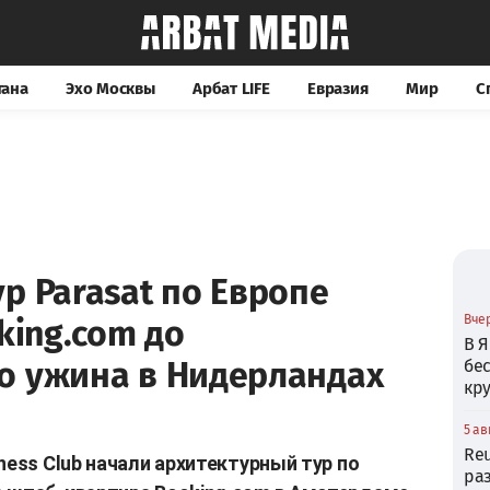
тана
Эхо Москвы
Арбат LIFE
Евразия
Мир
С
р Parasat по Европе
Вчер
king.com до
В Я
о ужина в Нидерландах
бе
кр
5 ав
Reu
ness Club начали архитектурный тур по
ра