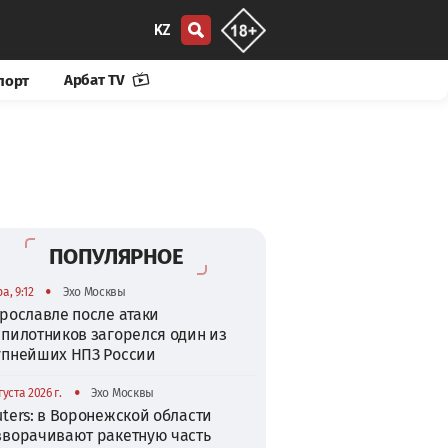
KZ
Арбат TV
порт
ПОПУЛЯРНОЕ
•
а, 9:12
Эхо Москвы
рославле после атаки
спилотников загорелся один из
упнейших НПЗ России
•
густа 2026 г.
Эхо Москвы
ters: в Воронежской области
зворачивают ракетную часть