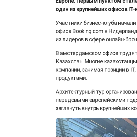
Европе. Первым пунктом стал
один из крупнейших офисов IT-
Участники бизнес-клуба начали
офиса Booking.com в Нидерланд
из лидеров в сфере онлайн-бро
В амстердамском офисе трудятс
Казахстан. Многие казахстанцы
компании, занимая позиции в IT,
продуктами.
Архитектурный тур организован
передовыми европейскими подхо
заглянуть внутрь крупнейших к