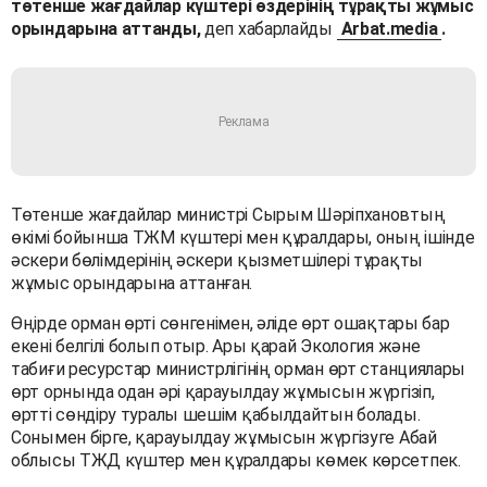
төтенше жағдайлар күштері өздерінің тұрақты жұмыс
орындарына аттанды,
деп хабарлайды
Arbat.media
.
Төтенше жағдайлар министрі Сырым Шәріпхановтың
өкімі бойынша ТЖМ күштері мен құралдары, оның ішінде
әскери бөлімдерінің әскери қызметшілері тұрақты
жұмыс орындарына аттанған.
Өңірде орман өрті сөнгенімен, әліде өрт ошақтары бар
екені белгілі болып отыр. Ары қарай Экология және
табиғи ресурстар министрлігінің орман өрт станциялары
өрт орнында одан әрі қарауылдау жұмысын жүргізіп,
өртті сөндіру туралы шешім қабылдайтын болады.
Сонымен бірге, қарауылдау жұмысын жүргізуге Абай
облысы ТЖД күштер мен құралдары көмек көрсетпек.