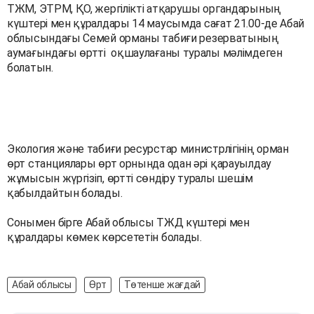
ТЖМ, ЭТРМ, ҚО, жергілікті атқарушы органдарының
күштері мен құралдары 14 маусымда сағат 21.00-де Абай
облысындағы Семей орманы табиғи резерватының
аумағындағы өртті оқшаулағаны туралы мәлімдеген
болатын.
Экология және табиғи ресурстар министрлігінің орман
өрт станциялары өрт орнында одан әрі қарауылдау
жұмысын жүргізіп, өртті сөндіру туралы шешім
қабылдайтын болады.
Сонымен бірге Абай облысы ТЖД күштері мен
құралдары көмек көрсететін болады.
Абай облысы
Өрт
Төтенше жағдай