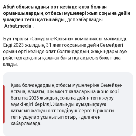
Абай облысындағы өрт кезінде қаза болған
орманшылардың отбасы мүшелері жыл соңына дейін
ұшақпен тегін қатынайды,
деп хабарлайды
Arbat.media
.
Бұл туралы «Самұрық-Қазына» компаниясы мәлімдеді.
Енді 2023 жылдың 31 желтоқсанына дейін Семейдегі
орман өрті кезінде опат болғандардың жақындары әуе
рейстері арқылы қалаған бағытқа ақысыз билет ала
алады.
Қаза болғандардың отбасы мүшелеріне Семейден
Астана, Алматы, Шымкент қалаларына және кері
бағытта 2023 жылдың соңына дейін тегін жүру
мүмкіндігі берілді. Жалынды ауыздықтауға
қатысып жатқан өрт сөндірушілерге біржолғы
тегін ұшулар ұсынылып отыр, - делінген
хабарламада.