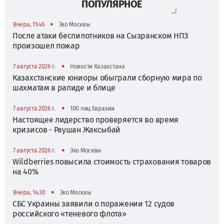
ПОПУЛЯРНОЕ
•
Вчера, 11:46
Эхо Москвы
После атаки беспилотников на Сызранском НПЗ
произошел пожар
•
7 августа 2026 г.
Новости Казахстана
Казахстанские юниоры обыграли сборную мира по
шахматам в рапиде и блице
•
7 августа 2026 г.
100 лиц Евразии
Настоящее лидерство проверяется во время
кризисов - Раушан Жаксыбай
•
7 августа 2026 г.
Эхо Москвы
Wildberries повысила стоимость страхования товаров
на 40%
•
Вчера, 14:30
Эхо Москвы
СБС Украины заявили о поражении 12 судов
российского «теневого флота»