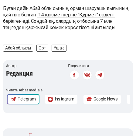
Бұған дейін Абай облысының орман шаруашылығының
қайтыс болған
14 қызметкеріне "Құрмет" ордені
берілген еді. Сондай-ақ, олардың отбасына 7 млн
теңгеден қаржылай көмек көрсетілетіні айтылды.
Абай облысы
Өрт
Ұшақ
Автор
Поделиться
Редакция
Читать Arbat media в
Telegram
Instagram
Google News