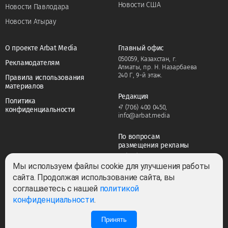
Новости США
Новости Павлодара
Новости Атырау
О проекте Arbat Media
Главный офис
050059, Казахстан, г.
Рекламодателям
Алматы, пр. Н. Назарбаева
240 Г, 9-й этаж.
Правила использования
материалов
Редакция
Политика
+7 (706) 400 0450
,
конфиденциальности
info@arbat.media
По вопросам
размещения рекламы
+7 (706) 400 0450
,
adv@arbat.media
Мы используем файлы cookie для улучшения работы
сайта. Продолжая использование сайта, вы
соглашаетесь с нашей
политикой
Тема:
конфиденциальности
.
Принять
0
0
Все права защищены ©2022-2026. Собственник — ТОО «ARBAT MEDIA