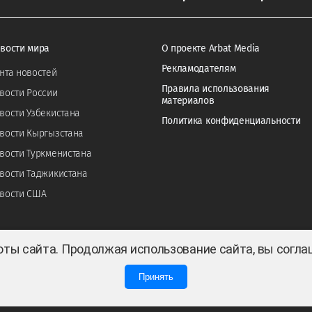
вости мира
О проекте Arbat Media
Рекламодателям
нта новостей
Правила использования
вости России
материалов
вости Узбекистана
Политика конфиденциальности
вости Кыргызстана
вости Туркменистана
вости Таджикистана
вости США
оты сайта. Продолжая использование сайта, вы согл
Принять
0
0
 ТОО «ARBAT MEDIA HOLDING». Cвидетельство СМИ №KZ23VPY00045884 от 11.02.202