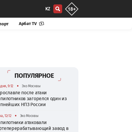
KZ
Арбат TV
порт
ПОПУЛЯРНОЕ
•
дня, 9:12
Эхо Москвы
рославле после атаки
спилотников загорелся один из
упнейших НПЗ России
•
а, 12:12
Эхо Москвы
спилотники атаковали
фтеперерабатывающий завод в