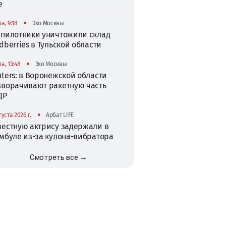
е
•
а, 9:18
Эхо Москвы
спилотники уничтожили склад
dberries в Тульской области
•
а, 13:48
Эхо Москвы
ters: в Воронежской области
зворачивают ракетную часть
ДР
•
густа 2026 г.
Арбат LIFE
вестную актрису задержали в
амбуле из-за кулона-вибратора
Смотреть все →