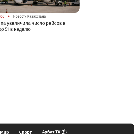
•
:00
Новости Казахстана
tana увеличила число рейсов в
до 51 в неделю
Арбат TV
Мир
Спорт