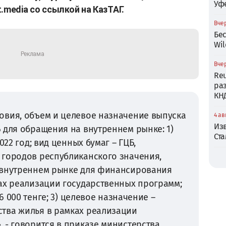
Уф
.media со ссылкой на КазТАГ.
Вчер
Бе
Wil
Вчер
Reu
ра
КН
овия, объем и целевое назначение выпуска
4 ав
Из
 для обращения на внутреннем рынке: 1)
Ст
022 год; вид ценных бумаг – ГЦБ,
 городов республиканского значения,
 внутреннем рынке для финансирования
ах реализации государственных программ;
56 000 тенге; 3) целевое назначение –
тва жилья в рамках реализации
 - говорится в приказе министерства