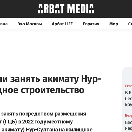
тана
Эхо Москвы
Арбат LIFE
Евразия
Мир
С
и занять акимату Нур-
Сего
щное строительство
В Я
бе
кр
и занять посредством размещения
Вчер
 (ГЦБ) в 2022 году местному
Бе
не
, акимату) Нур-Султана на жилищное