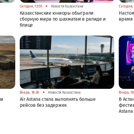
•
Сегодня, 13:59
Новости Казахстана
Сегодня, 
Казахстанские юниоры обыграли
Настоя
сборную мира по шахматам в рапиде и
время 
блице
•
Вчера, 18:30
Новости Казахстана
Вчера, 18
ли
Air Astana стала выполнять больше
В Аста
рейсов без задержек
фестив
Astana