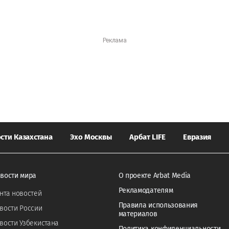
сти Казахстана
Эхо Москвы
Арбат LIFE
Евразия
вости мира
О проекте Arbat Media
Рекламодателям
нта новостей
Правила использования
вости России
материалов
вости Узбекистана
Политика конфиденциальности