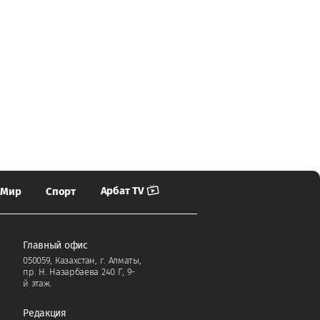
Арбат TV
Мир
Спорт
Главный офис
050059, Казахстан, г. Алматы,
пр. Н. Назарбаева 240 Г, 9-
й этаж.
Редакция