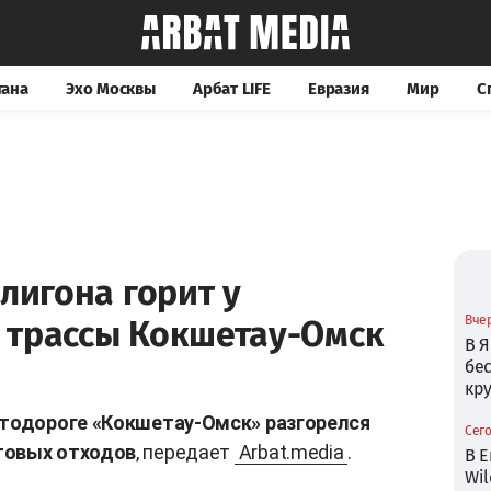
тана
Эхо Москвы
Арбат LIFE
Евразия
Мир
С
олигона горит у
Вчер
 трассы Кокшетау-Омск
В Я
бе
кр
втодороге «Кокшетау-Омск» разгорелся
Сего
товых отходов
, передает
Arbat.media
.
В Е
Wil