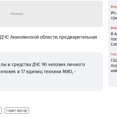
Вчер
Из
гр
Вчер
В 
ДЧС Акмолинской области, предварительная
по
Com
Сего
СШ
лы и средства ДЧС 90 человек личного
ос
ам
 человек и 17 единиц техники МИО, -
горит мусор