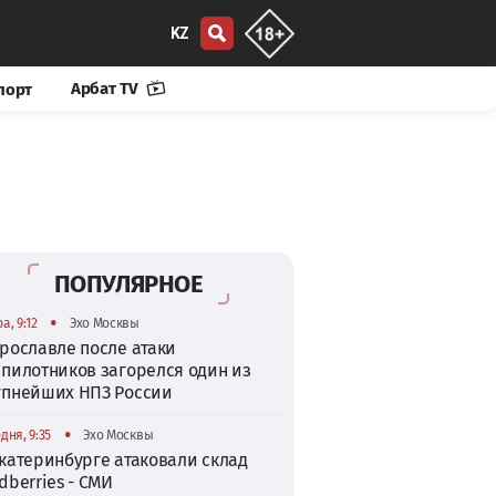
KZ
Арбат TV
порт
ПОПУЛЯРНОЕ
•
а, 9:12
Эхо Москвы
рославле после атаки
спилотников загорелся один из
упнейших НПЗ России
•
дня, 9:35
Эхо Москвы
катеринбурге атаковали склад
dberries - СМИ