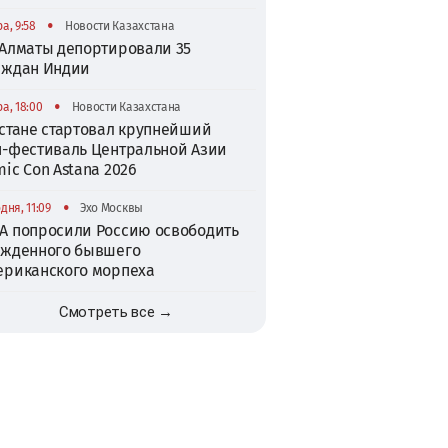
•
а, 9:58
Новости Казахстана
 Алматы депортировали 35
аждан Индии
•
а, 18:00
Новости Казахстана
Астане стартовал крупнейший
п-фестиваль Центральной Азии
ic Con Astana 2026
•
дня, 11:09
Эхо Москвы
А попросили Россию освободить
ужденного бывшего
ериканского морпеха
Смотреть все →