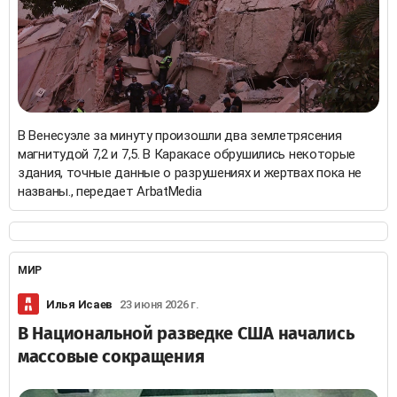
В Венесуэле за минуту произошли два землетрясения
магнитудой 7,2 и 7,5. В Каракасе обрушились некоторые
здания, точные данные о разрушениях и жертвах пока не
названы., передает ArbatMedia
МИР
Илья Исаев
23 июня 2026 г.
В Национальной разведке США начались
массовые сокращения