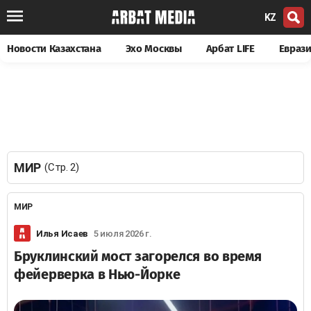
KZ
Новости Казахстана
Эхо Москвы
Арбат LIFE
Евраз
МИР
(Стр. 2)
МИР
Илья Исаев
5 июля 2026 г.
Бруклинский мост загорелся во время
фейерверка в Нью-Йорке