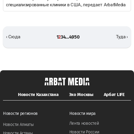
специализированные клиники в США., передает ArbatMedia
1
2
3
4
...
49
50
‹ Сюда
Туда ›
Новости Казахстана
Эхо Москвы
Арбат LIFE
Новости регионов
Новости мира
Лента новостей
Новости Алматы
Новости России
Новости Астаны