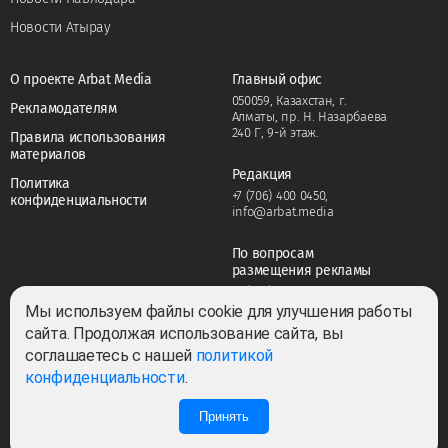
Новости Атырау
О проекте Arbat Media
Главный офис
050059, Казахстан, г.
Рекламодателям
Алматы, пр. Н. Назарбаева
240 Г, 9-й этаж.
Правила использования
материалов
Редакция
Политика
+7 (706) 400 0450
,
конфиденциальности
info@arbat.media
По вопросам
размещения рекламы
+7 (706) 400 0450
,
adv@arbat.media
Мы используем файлы cookie для улучшения работы
сайта. Продолжая использование сайта, вы
соглашаетесь с нашей
политикой
Тема:
конфиденциальности
.
Принять
0
0
Все права защищены ©2022-2026. Собственник — ТОО «ARBAT MEDIA