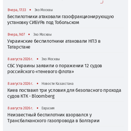
•
Вчера, 17:33
Эхо Москвы
Беспилотники атаковали газофракционирующую
установку СИБУРа под Тобольском
•
Вчера, 9:07
Эхо Москвы
Украинские беспилотники атаковали НПЗ в
Татарстане
•
8 августа 2026 г.
Эхо Москвы
СБС Украины заявили о поражении 12 судов
российского «теневого флота»
•
8 августа 2026 г.
Новости Казахстана
Киев поставил три условия для безопасного прохода
судов КТК - Bloomberg
•
8 августа 2026 г.
Евразия
Неизвестный беспилотник взорвался у
Трансбалканского газопровода в Болгарии