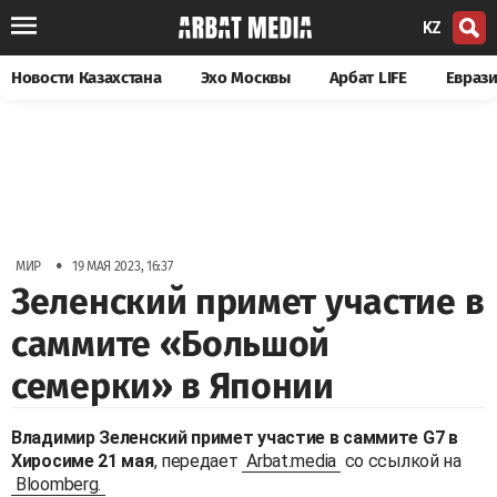
KZ
Новости Казахстана
Эхо Москвы
Арбат LIFE
Евраз
•
МИР
19 МАЯ 2023, 16:37
Зеленский примет участие в
саммите «Большой
семерки» в Японии
Владимир Зеленский примет участие в саммите G7 в
Хиросиме 21 мая
, передает
Arbat.media
со ссылкой на
Bloomberg.