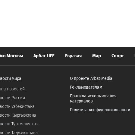
Эхо Москвы
Арбат LIFE
Евразия
Мир
Спорт
вости мира
О проекте Arbat Media
Рекламодателям
нта новостей
Правила использования
вости России
материалов
вости Узбекистана
Политика конфиденциальности
вости Кыргызстана
вости Туркменистана
вости Таджикистана