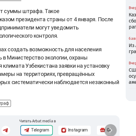
Вчер
 от суммы штрафа. Такое
Ка
азом президента страны от 4 января. После
сб
ра
дприниматели могут уведомить
ологического контроля.
6 ав
Из
нах создать возможность для населения
гр
ь в Министерство экологии, охраны
Вчер
 климата Узбекистана заявки на установку
СШ
камеры на территориях, превращённых
ос
торых систематически наблюдается незаконный
ам
траф
Читать Arbat media в
Telegram
Instagram
Google News