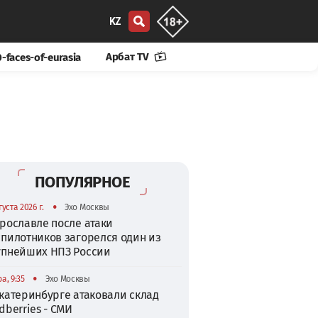
KZ
Арбат TV
-faces-of-eurasia
ПОПУЛЯРНОЕ
•
густа 2026 г.
Эхо Москвы
рославле после атаки
спилотников загорелся один из
упнейших НПЗ России
•
а, 9:35
Эхо Москвы
катеринбурге атаковали склад
dberries - СМИ