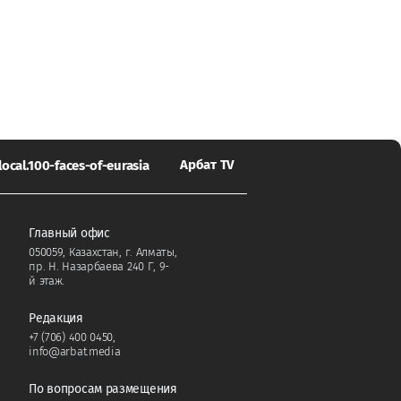
Арбат TV
local.100-faces-of-eurasia
Главный офис
050059, Казахстан, г. Алматы,
пр. Н. Назарбаева 240 Г, 9-
й этаж.
Редакция
+7 (706) 400 0450
,
info@arbat.media
По вопросам размещения