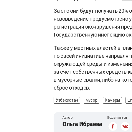
За это они будут получать 20%
нововведение
предусмотрено ук
регистрации эконарушения пре
Государственную инспекцию эк
Также у местных властей в пла
по своей инициативе направлят
окружающей среды и изменения
за счёт собственных средств 
в мусорные свалки, либо на ко
сброс отходов.
Узбекистан
мусор
Камеры
ш
Автор
Поделиться
Ольга Ибраева