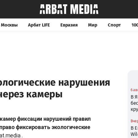
 Москвы
Арбат LIFE
Евразия
Мир
Спорт
100
кологические нарушения
6 ав
 через камеры
В Я
бе
кр
амер фиксации нарушений правил
Вчер
право фиксировать экологические
В Е
Wil
at.media
.