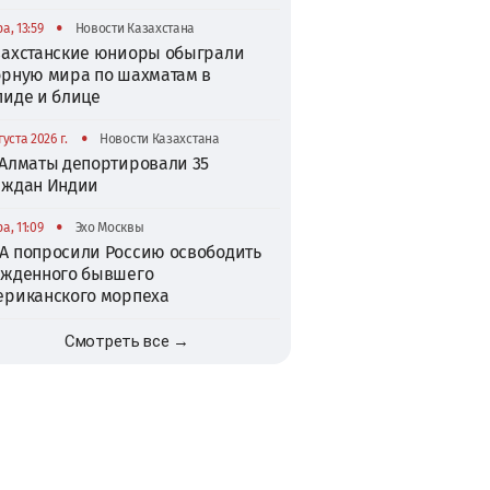
•
а, 13:59
Новости Казахстана
захстанские юниоры обыграли
орную мира по шахматам в
пиде и блице
•
густа 2026 г.
Новости Казахстана
 Алматы депортировали 35
аждан Индии
•
а, 11:09
Эхо Москвы
А попросили Россию освободить
ужденного бывшего
ериканского морпеха
Смотреть все →
TikTok