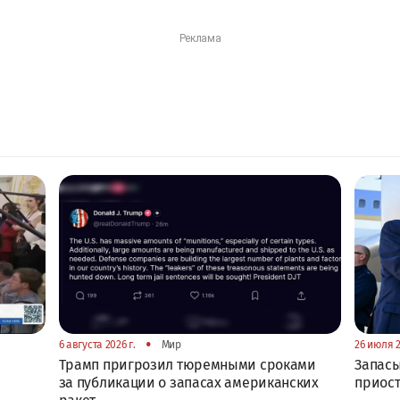
•
6 августа 2026 г.
Мир
26 июля 2
Трамп пригрозил тюремными сроками
Запасы
за публикации о запасах американских
приост