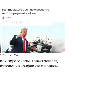
•
026 г.
Мир
или переговоры: Трамп решает,
йствовать в конфликте с Ираном -