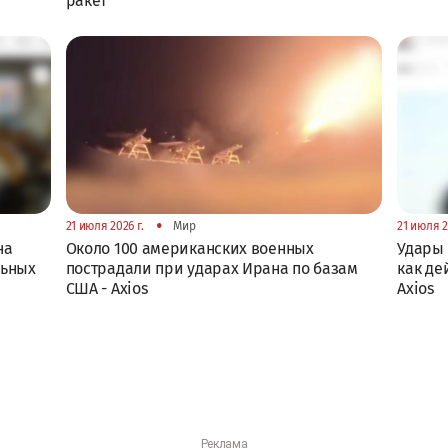
ракет
•
21 июля 2026 г.
Мир
21 июля 2
на
Около 100 американских военных
Удары 
льных
пострадали при ударах Ирана по базам
как де
США - Axios
Axios