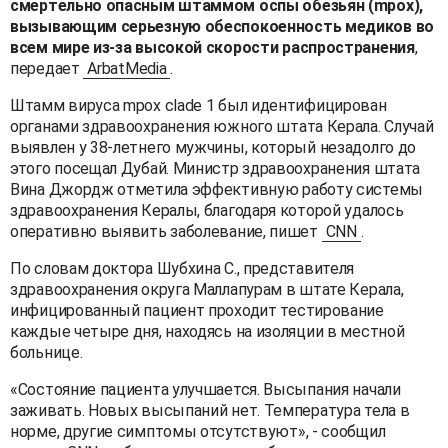
смертельно опасным штаммом оспы обезьян (mpox),
вызывающим серьезную обеспокоенность медиков во
всем мире из-за высокой скорости распространения
,
передает
ArbatMedia
.
Штамм вируса mpox сlade 1 был идентифицирован
органами здравоохранения южного штата Керала. Случай
выявлен у 38-летнего мужчины, который незадолго до
этого посещал Дубай. Министр здравоохранения штата
Вина Джордж отметила эффективную работу системы
здравоохранения Кералы, благодаря которой удалось
оперативно выявить заболевание, пишет
CNN
.
По словам доктора Шубхина С., представителя
здравоохранения округа Маллапурам в штате Керала,
инфицированный пациент проходит тестирование
каждые четыре дня, находясь на изоляции в местной
больнице.
«Состояние пациента улучшается. Высыпания начали
заживать. Новых высыпаний нет. Температура тела в
норме, другие симптомы отсутствуют», - сообщил