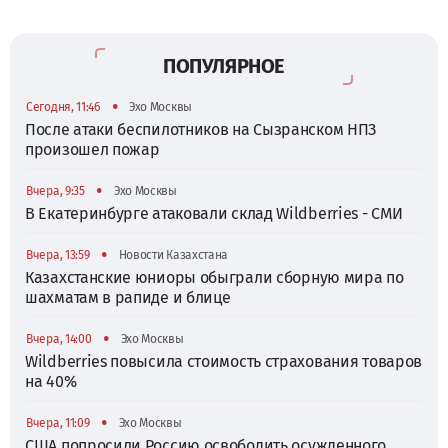
ПОПУЛЯРНОЕ
•
Сегодня, 11:46
Эхо Москвы
После атаки беспилотников на Сызранском НПЗ
произошел пожар
•
Вчера, 9:35
Эхо Москвы
В Екатеринбурге атаковали склад Wildberries - СМИ
•
Вчера, 13:59
Новости Казахстана
Казахстанские юниоры обыграли сборную мира по
шахматам в рапиде и блице
•
Вчера, 14:00
Эхо Москвы
Wildberries повысила стоимость страхования товаров
на 40%
•
Вчера, 11:09
Эхо Москвы
США попросили Россию освободить осужденного