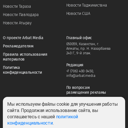
Новости Таджикистана
Новости Тараза
Новости США
Новости Павлодара
Новости Атырау
О проекте Arbat Media
Главный офис
050059, Казахстан, г.
Рекламодателям
Алматы, пр. Н. Назарбаева
240 Г, 9-й этаж.
Правила использования
материалов
Редакция
Политика
+7 (706) 400 0450
,
конфиденциальности
info@arbat.media
По вопросам
размещения рекламы
+7 (706) 400 0450
,
adv@arbat.media
Мы используем файлы cookie для улучшения работы
сайта. Продолжая использование сайта, вы
соглашаетесь с нашей
политикой
Тема:
конфиденциальности
.