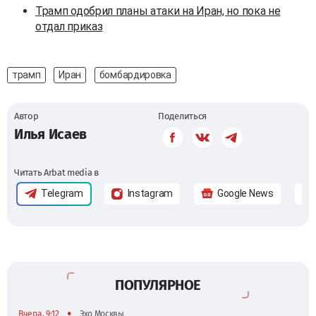
Трамп одобрил планы атаки на Иран, но пока не
отдал приказ
трамп
Иран
бомбардировка
Автор
Поделиться
Илья Исаев
Читать Arbat media в
Telegram
Instagram
Google News
ПОПУЛЯРНОЕ
•
Вчера, 9:12
Эхо Москвы