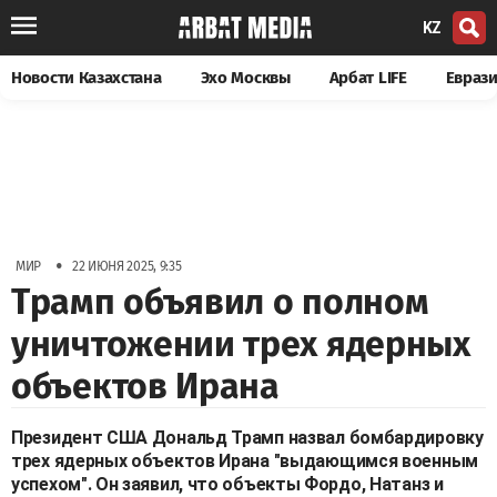
KZ
Новости Казахстана
Эхо Москвы
Арбат LIFE
Евраз
•
МИР
22 ИЮНЯ 2025, 9:35
Трамп объявил о полном
уничтожении трех ядерных
объектов Ирана
Президент США Дональд Трамп назвал бомбардировку
трех ядерных объектов Ирана "выдающимся военным
успехом". Он заявил, что объекты Фордо, Натанз и