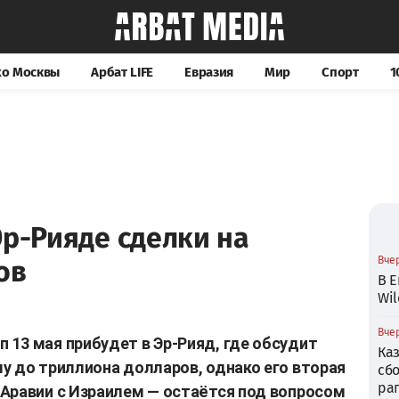
хо Москвы
Арбат LIFE
Евразия
Мир
Спорт
1
Эр-Рияде сделки на
Вчер
ов
В Е
Wil
Вчер
13 мая прибудет в Эр-Рияд, где обсудит
Ка
у до триллиона долларов, однако его вторая
сб
ра
Аравии с Израилем — остаётся под вопросом