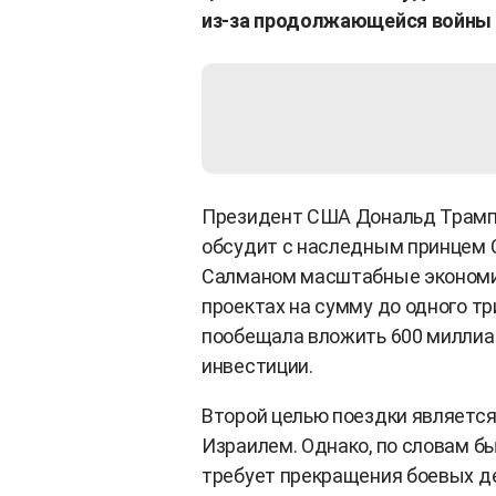
из-за продолжающейся войны 
Президент США Дональд Трамп г
обсудит с наследным принцем
Салманом масштабные экономич
проектах на сумму до одного т
пообещала вложить 600 миллиа
инвестиции.
Второй целью поездки являетс
Израилем. Однако, по словам б
требует прекращения боевых де