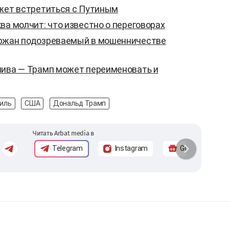
ожет встретиться с Путиным
ва молчит: что известно о переговорах
ержан подозреваемый в мошенничестве
лива — Трамп может переименовать и
иль
США
Дональд Трамп
Читать Arbat media в
Telegram
Instagram
Google News