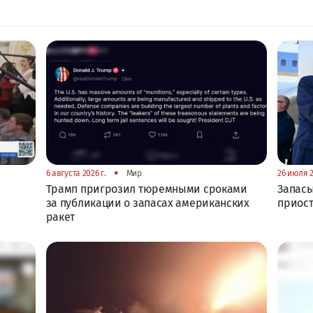
•
6 августа 2026 г.
Мир
26 июля 2
Трамп пригрозил тюремными сроками
Запасы
за публикации о запасах американских
приост
ракет