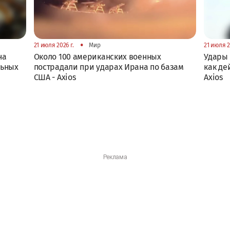
•
21 июля 2026 г.
Мир
21 июля 2
на
Около 100 американских военных
Удары 
льных
пострадали при ударах Ирана по базам
как де
США - Axios
Axios