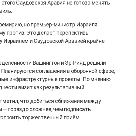
 этого Саудовская Аравия не готова менять
аиль.
ремирию, но премьер-министр Израиля
му против. Это делает перспективы
 Израилем и Саудовской Аравией крайне
ределённости Вашингтон и Эр-Рияд решили
 Планируются соглашения в оборонной сфере,
пные инфраструктурные проекты. По мнению
днести визит как результативный.
отметил, что добиться сближения между
 — гораздо сложнее, чем подписать
устроить торжественный приём.