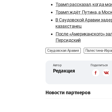
Трамп рассказал, когда м
Трамп ждёт Путина, а Моск
В Саудовской Аравии зад
казахстанец
После «Американского» за
Персидский
Саудовская Аравия
Палестина-Изра
Автор
Поделиться
Редакция
Новости партнеров