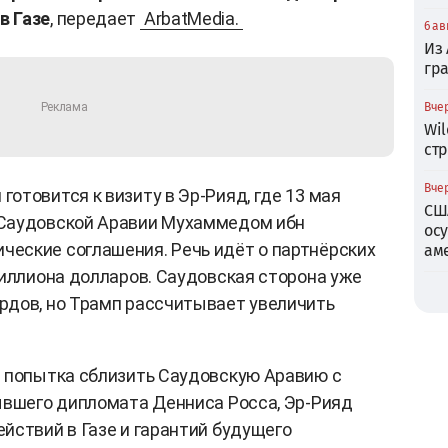
в Газе
, передает
ArbatMedia.
6 ав
Из
гр
Вчер
Wil
ст
Вчер
отовится к визиту в Эр-Рияд, где 13 мая
СШ
 Саудовской Аравии Мухаммедом ибн
ос
еские соглашения. Речь идёт о партнёрских
ам
риллиона долларов. Саудовская сторона уже
рдов, но Трамп рассчитывает увеличить
я попытка сблизить Саудовскую Аравию с
ывшего дипломата Денниса Росса, Эр-Рияд
йствий в Газе и гарантий будущего