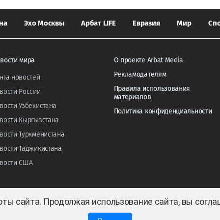
на
Эхо Москвы
Арбат LIFE
Евразия
Мир
Сп
вости мира
О проекте Arbat Media
Рекламодателям
нта новостей
Правила использования
вости России
материалов
вости Узбекистана
Политика конфиденциальности
вости Кыргызстана
вости Туркменистана
вости Таджикистана
вости США
оты сайта. Продолжая использование сайта, вы согл