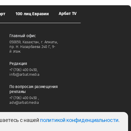
Арбат TV
орт
100 лиц Евразии
Главный офис
050059, Казахстан, г. Алматы,
пр. Н. Назарбаева 240 Г, 9-
й этаж.
Редакция
+7 (706) 400 0450
,
info@arbat.media
По вопросам размещения
рекламы
+7 (706) 400 0450
,
adv@arbat.media
ашаетесь с нашей
политикой конфиденциальности
.
Тема: