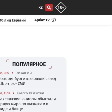
KZ
Арбат TV
00 лиц Евразии
ПОПУЛЯРНОЕ
•
а, 9:35
Эхо Москвы
катеринбурге атаковали склад
dberries - СМИ
•
а, 13:59
Новости Казахстана
захстанские юниоры обыграли
орную мира по шахматам в
пиде и блице