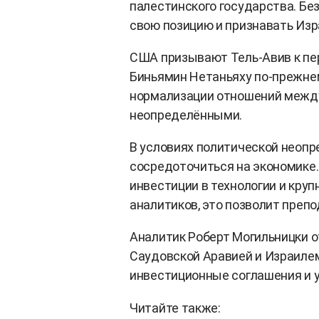
палестинского государства. Без
свою позицию и признавать Изр
США призывают Тель-Авив к пе
Биньямин Нетаньяху по-прежне
нормализации отношений между
неопределёнными.
В условиях политической неоп
сосредоточиться на экономике.
инвестиции в технологии и кру
аналитиков, это позволит препо
Аналитик Роберт Могильницки 
Саудовской Аравией и Израилем
инвестиционные соглашения и 
Читайте также: