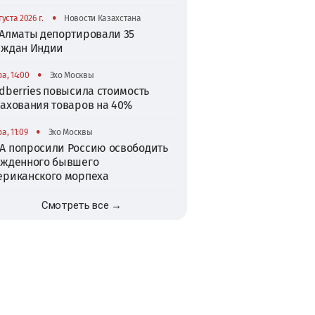
•
густа 2026 г.
Новости Казахстана
 Алматы депортировали 35
аждан Индии
•
а, 14:00
Эхо Москвы
dberries повысила стоимость
рахования товаров на 40%
•
а, 11:09
Эхо Москвы
А попросили Россию освободить
ужденного бывшего
ериканского морпеха
Смотреть все →