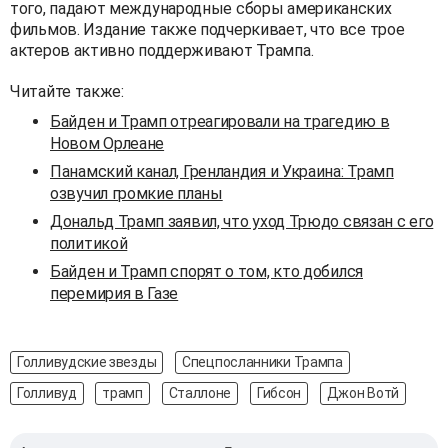
того, падают международные сборы американских
фильмов. Издание также подчеркивает, что все трое
актеров активно поддерживают Трампа.
Читайте также:
Байден и Трамп отреагировали на трагедию в
Новом Орлеане
Панамский канал, Гренландия и Украина: Трамп
озвучил громкие планы
Дональд Трамп заявил, что уход Трюдо связан с его
политикой
Байден и Трамп спорят о том, кто добился
перемирия в Газе
Голливудские звезды
Спецпосланники Трампа
Голливуд
трамп
Сталлоне
Гибсон
Джон Вотй