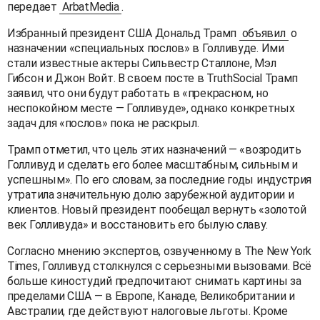
передает
ArbatMedia
.
Избранный президент США Дональд Трамп
объявил
о
назначении «специальных послов» в Голливуде. Ими
стали известные актеры Сильвестр Сталлоне, Мэл
Гибсон и Джон Войт. В своем посте в TruthSocial Трамп
заявил, что они будут работать в «прекрасном, но
неспокойном месте — Голливуде», однако конкретных
задач для «послов» пока не раскрыл.
Трамп отметил, что цель этих назначений — «возродить
Голливуд и сделать его более масштабным, сильным и
успешным». По его словам, за последние годы индустрия
утратила значительную долю зарубежной аудитории и
клиентов. Новый президент пообещал вернуть «золотой
век Голливуда» и восстановить его былую славу.
Согласно мнению экспертов, озвученному в The New York
Times, Голливуд столкнулся с серьезными вызовами. Всё
больше киностудий предпочитают снимать картины за
пределами США — в Европе, Канаде, Великобритании и
Австралии, где действуют налоговые льготы. Кроме