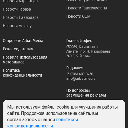
Новости Караганды
Новости Таджикистана
Новости Тараза
Новости США
Новости Павлодара
Новости Атырау
О проекте Arbat Media
Главный офис
050059, Казахстан, г.
Рекламодателям
Алматы, пр. Н. Назарбаева
240 Г, 9-й этаж.
Правила использования
материалов
Редакция
Политика
+7 (706) 400 0450
,
конфиденциальности
info@arbat.media
По вопросам
размещения рекламы
+7 (706) 400 0450
,
adv@arbat.media
Мы используем файлы cookie для улучшения работы
сайта. Продолжая использование сайта, вы
соглашаетесь с нашей
политикой
Тема:
конфиденциальности
.