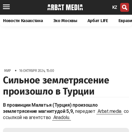
KZ
Новости Казахстана
Эхо Москвы
Арбат LIFE
Евраз
•
МИР
16 ОКТЯБРЯ 2024, 15:00
Сильное землетрясение
произошло в Турции
В провинции Малатья (Турция) произошло
землетрясение магнитудой 5,9,
передает
Arbat.media
со
ссылкой на агентство
Anadolu.