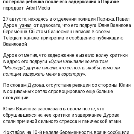
потеряла ребенка после его задержания в Париже
,
передает
ArbatMedia
27 августа, находясь в отделении полиции Парижа, Павел
Дуров
узнал
от адвоката, что его подруга Юлия Вавилова
беременна. Об этом бизнесмен написал в своем
Telegram-канале, прикрепив к сообщению публикацию
Вавиловой.
Дуров отметил, что задержание вызвало волну критики
в адрес его подруги:
«Одни называли ее агентом
“Моссада”, другие писали, что ее посты якобы помогли
полиции задержать меня в аэропорту»
.
По словам Дурова, отсутствие реакции со стороны Юлии
в социальных сетях спровоцировало еще больше
спекуляций.
Юлия Вавилова рассказала в своем посте, что
обрушившаяся на нее критика и задержание Дурова
стали причиной сильного стресса и панической атаки.
4 октября, на 10-й неделе беременности, врачи сообщили