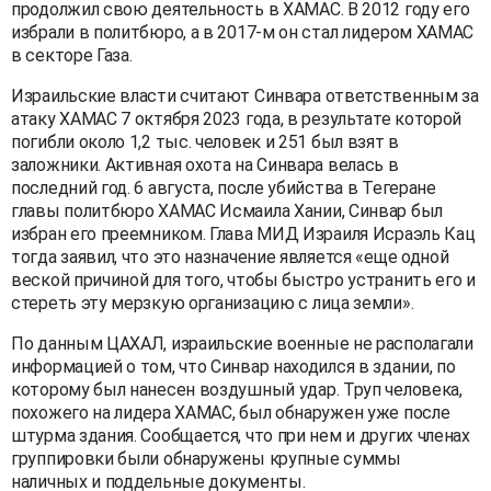
продолжил свою деятельность в ХАМАС. В 2012 году его
избрали в политбюро, а в 2017-м он стал лидером ХАМАС
в секторе Газа.
Израильские власти считают Синвара ответственным за
атаку ХАМАС 7 октября 2023 года, в результате которой
погибли около 1,2 тыс. человек и 251 был взят в
заложники. Активная охота на Синвара велась в
последний год. 6 августа, после убийства в Тегеране
главы политбюро ХАМАС Исмаила Хании, Синвар был
избран его преемником. Глава МИД Израиля Исраэль Кац
тогда заявил, что это назначение является «еще одной
веской причиной для того, чтобы быстро устранить его и
стереть эту мерзкую организацию с лица земли».
По данным ЦАХАЛ, израильские военные не располагали
информацией о том, что Синвар находился в здании, по
которому был нанесен воздушный удар. Труп человека,
похожего на лидера ХАМАС, был обнаружен уже после
штурма здания. Сообщается, что при нем и других членах
группировки были обнаружены крупные суммы
наличных и поддельные документы.