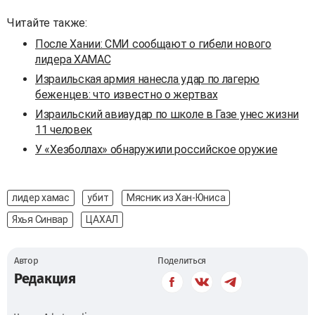
Читайте также:
После Хании: СМИ сообщают о гибели нового
лидера ХАМАС
Израильская армия нанесла удар по лагерю
беженцев: что известно о жертвах
Израильский авиаудар по школе в Газе унес жизни
11 человек
У «Хезболлах» обнаружили российское оружие
лидер хамас
убит
Мясник из Хан-Юниса
Яхья Синвар
ЦАХАЛ
Автор
Поделиться
Редакция