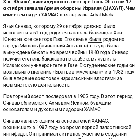
Хан-Юниса", ликвидирован в секторе Газа. Об этом 17
октября заявила Армия обороны Израиля (ЦАХАЛ). Чем
известен лидер ХАМАС
в материале
ArbatMedia
Яхья Синвар, которому 29 октября
должно
было
исполниться 61 год, родился в лагере беженцев Хан-
Юнис на юге сектора Газа. Его семья
была
родом из
города Машаль (нынешний Ашкелон), откуда была
вынуждена бежать во время войны 1948 года. Синвар
получил степень бакалавра по арабскому языку в
Исламском университете в Газе. В студенческие годы он
возглавил отделение «Братьев-мусульман» и в 1982 году
был впервые арестован израильскими властями за
исламистскую деятельность.
Повторный арест последовал в 1985 году. В этот период
Синвар сблизился с Ахмедом Ясином, будущим
основателем и духовным лидером ХАМАС.
Синвар являлся одним из основателей ХАМАС,
возникшего в 1987 году во время первой палестинской
интифады. Он принимал активное участие в создании