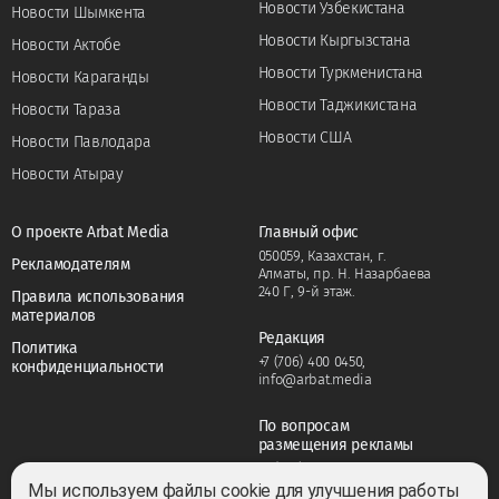
Новости Узбекистана
Новости Шымкента
Новости Кыргызстана
Новости Актобе
Новости Туркменистана
Новости Караганды
Новости Таджикистана
Новости Тараза
Новости США
Новости Павлодара
Новости Атырау
О проекте Arbat Media
Главный офис
050059, Казахстан, г.
Рекламодателям
Алматы, пр. Н. Назарбаева
240 Г, 9-й этаж.
Правила использования
материалов
Редакция
Политика
+7 (706) 400 0450
,
конфиденциальности
info@arbat.media
По вопросам
размещения рекламы
+7 (706) 400 0450
,
adv@arbat.media
Мы используем файлы cookie для улучшения работы