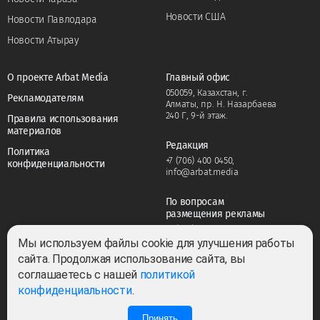
Новости США
Новости Павлодара
Новости Атырау
О проекте Arbat Media
Главный офис
050059, Казахстан, г.
Рекламодателям
Алматы, пр. Н. Назарбаева
240 Г, 9-й этаж.
Правила использования
материалов
Редакция
Политика
+7 (706) 400 0450
,
конфиденциальности
info@arbat.media
По вопросам
размещения рекламы
+7 (706) 400 0450
,
adv@arbat.media
Мы используем файлы cookie для улучшения работы
сайта. Продолжая использование сайта, вы
соглашаетесь с нашей
политикой
Тема:
конфиденциальности
.
Принять