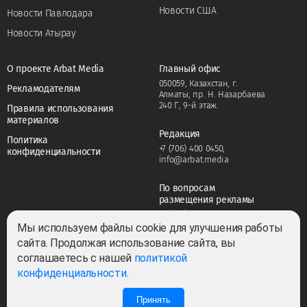
Новости США
Новости Павлодара
Новости Атырау
О проекте Arbat Media
Главный офис
050059, Казахстан, г.
Рекламодателям
Алматы, пр. Н. Назарбаева
240 Г, 9-й этаж.
Правила использования
материалов
Редакция
Политика
+7 (706) 400 0450
,
конфиденциальности
info@arbat.media
По вопросам
размещения рекламы
+7 (706) 400 0450
,
adv@arbat.media
Мы используем файлы cookie для улучшения работы
сайта. Продолжая использование сайта, вы
соглашаетесь с нашей
политикой
Тема:
конфиденциальности
.
Принять