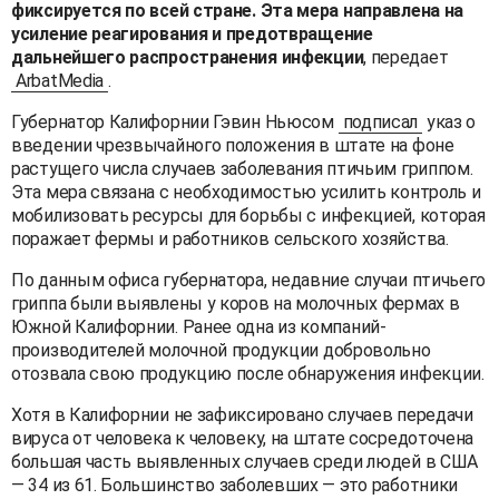
фиксируется по всей стране. Эта мера направлена на
усиление реагирования и предотвращение
дальнейшего распространения инфекции
, передает
ArbatMedia
.
Губернатор Калифорнии Гэвин Ньюсом
подписал
указ о
введении чрезвычайного положения в штате на фоне
растущего числа случаев заболевания птичьим гриппом.
Эта мера связана с необходимостью усилить контроль и
мобилизовать ресурсы для борьбы с инфекцией, которая
поражает фермы и работников сельского хозяйства.
По данным офиса губернатора, недавние случаи птичьего
гриппа были выявлены у коров на молочных фермах в
Южной Калифорнии. Ранее одна из компаний-
производителей молочной продукции добровольно
отозвала свою продукцию после обнаружения инфекции.
Хотя в Калифорнии не зафиксировано случаев передачи
вируса от человека к человеку, на штате сосредоточена
большая часть выявленных случаев среди людей в США
— 34 из 61. Большинство заболевших — это работники