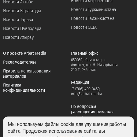
Новости Кыргызстана
Новости Актобе
Новости Туркменистана
Новости Караганды
Новости Таджикистана
Новости Тараза
Новости США
Новости Павлодара
Новости Атырау
О проекте Arbat Media
Главный офис
050059, Казахстан, г.
Рекламодателям
Алматы, пр. Н. Назарбаева
240 Г, 9-й этаж.
Правила использования
материалов
Редакция
Политика
+7 (706) 400 0450
,
конфиденциальности
info@arbat.media
По вопросам
размещения рекламы
+7 (706) 400 0450
,
adv@arbat.media
Мы используем файлы cookie для улучшения работы
сайта. Продолжая использование сайта, вы