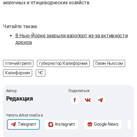
молочных и птицеводческих хозяйств.
Читайте также:
В Нью-Йорке закрыли аэропорт из-за активности
дронов
птичий грипп
губернатор Калифорнии
Гэвин Ньюсом
Калифорния
ЧС
Автор
Поделиться
Редакция
Читать Arbat media в
Telegram
Instagram
Google News