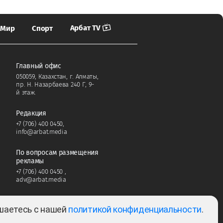
Арбат TV
Мир
Спорт
Главный офис
050059, Казахстан, г. Алматы,
пр. Н. Назарбаева 240 Г, 9-
й этаж.
Редакция
+7 (706) 400 0450
,
info@arbat.media
По вопросам размещения
рекламы
+7 (706) 400 0450
,
adv@arbat.media
ашаетесь с нашей
политикой конфиденциальности
.
Тема: