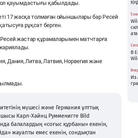
КН
бол қауымдастығы қабылдады.
5 ав
еті 17 жасқа толмаған ойыншылары бар Ресей
Wil
қатысуға рұқсат берген.
ск
ата
л Ресей жастар құрамаларымен матчтарға
Сего
 жариялады.
В Е
Wil
я, Дания, Литва, Латвия, Норвегия және
Вчер
Из
сылмады.
гр
итетінің мүшесі және Германия ұлттық
шысы Карл-Хайнц Румменигге Bild
нда балалардың «соғыс құрбаны» екенін,
да» жауапты емес екенін, сондықтан