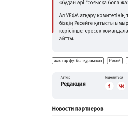
«бұдан әрі "соғысқа бола ж
Ал УЕФА атқару комитетінің 
біздің Ресейге қатысты ымы
керісінше: ересек командалар
айтты.
жастар футбол құрамасы
Ресей
Автор
Поделиться
Редакция
Новости партнеров