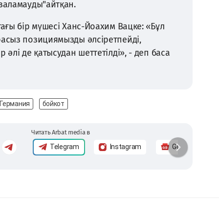
азаламауды"айтқан.
тағы бір мүшесі Ханс-Йоахим Вацке: «Бұл
расыз позициямызды әлсіретпейді,
 әлі де қатысудан шеттетілді», - деп баса
Германия
бойкот
Читать Arbat media в
Telegram
Instagram
Google News