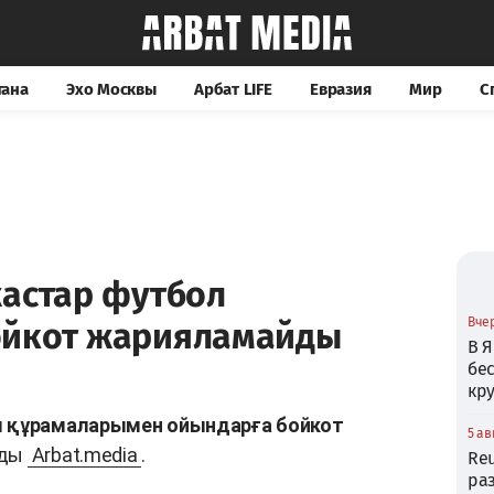
тана
Эхо Москвы
Арбат LIFE
Евразия
Мир
С
жастар футбол
Вчер
ойкот жарияламайды
В Я
бе
кр
л құрамаларымен ойындарға бойкот
5 ав
йды
Arbat.media
.
Reu
ра