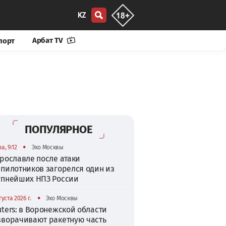
KZ
Арбат TV
порт
ПОПУЛЯРНОЕ
•
а, 9:12
Эхо Москвы
рославле после атаки
спилотников загорелся один из
упнейших НПЗ России
•
густа 2026 г.
Эхо Москвы
ters: в Воронежской области
зворачивают ракетную часть