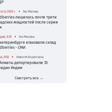
ДР
•
густа 2026 г.
Эхо Москвы
dberries лишилась почти трети
ладских мощностей после серии
к
•
дня, 9:35
Эхо Москвы
катеринбурге атаковали склад
dberries - СМИ
•
а, 9:58
Новости Казахстана
 Алматы депортировали 35
аждан Индии
Смотреть все →