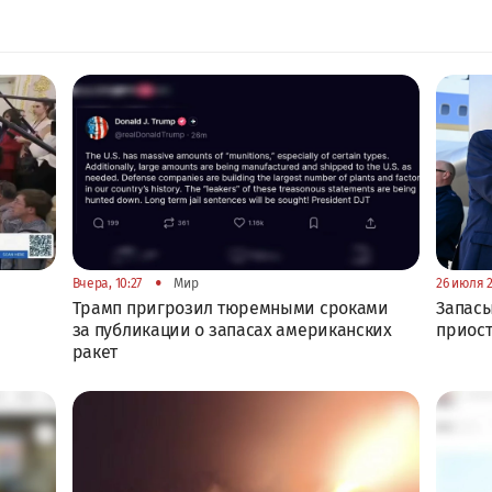
•
Вчера, 10:27
Мир
26 июля 2
Трамп пригрозил тюремными сроками
Запасы
за публикации о запасах американских
приост
ракет