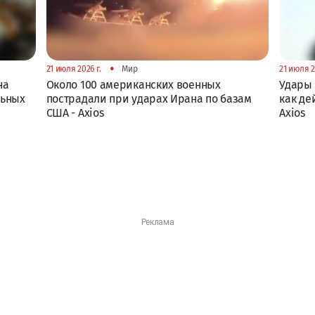
•
21 июля 2026 г.
Мир
21 июля 2
на
Около 100 американских военных
Удары 
льных
пострадали при ударах Ирана по базам
как де
США - Axios
Axios