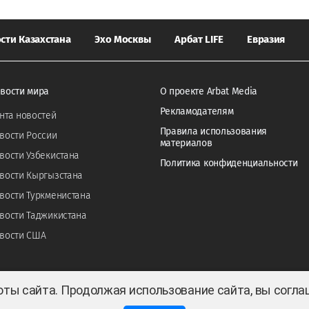
сти Казахстана
Эхо Москвы
Арбат LIFE
Евразия
вости мира
О проекте Arbat Media
Рекламодателям
нта новостей
Правила использования
вости России
материалов
вости Узбекистана
Политика конфиденциальности
вости Кыргызстана
вости Туркменистана
вости Таджикистана
вости США
оты сайта. Продолжая использование сайта, вы согл