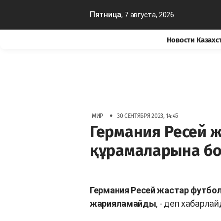
Пятница
, 7 августа, 2026
Новости Казахс
•
МИР
30 СЕНТЯБРЯ 2023, 14:45
Германия Ресей 
құрамаларына б
Германия Ресей жастар футбо
жарияламайды
, - деп хабарла