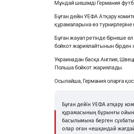
Мұндай шешімді Германия фут
Бұған дейін УЕФА Атқару комит
құрамаларына өз турнирлеріне 
Бұған жауап ретінде бірнеше е
бойкот жариялайтынын бірден
Украинадан басқа Англия, Швеци
Польша бойкот жариялады.
Осылайша, Германия оларға қо
Бұған дейін УЕФА атқару ком
құрамасының бұрынғы ойын
басылымына берген сұхбаты
олар оған «ешқандай жағдай