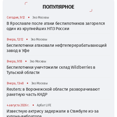
ПОПУЛЯРНОЕ
•
Сегодня, 9:12
Эхо Москвы
В Ярославле после атаки беспилотников загорелся
один из крупнейших НПЗ России
•
Вчера, 12:12
Эхо Москвы
Беспилотники атаковали нефтеперерабатывающий
завод в Уфе
•
Вчера, 9:18
Эхо Москвы
Беспилотники уничтожили склад Wildberries в
Тульской области
•
Вчера, 13:48
Эхо Москвы
Reuters: в Воронежской области разворачивают
ракетную часть КНДР
•
4 августа 2026 г.
Арбат LIFE
Известную актрису задержали в Стамбуле из-за
кулона-вибратора