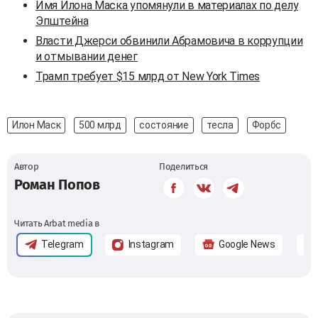
Имя Илона Маска упомянули в материалах по делу
Эпштейна
Власти Джерси обвинили Абрамовича в коррупции
и отмывании денег
Трамп требует $15 млрд от New York Times
Илон Маск
500 млрд
состояние
тесла
Форбс
Автор
Поделиться
Роман Попов
Читать Arbat media в
Telegram
Instagram
Google News