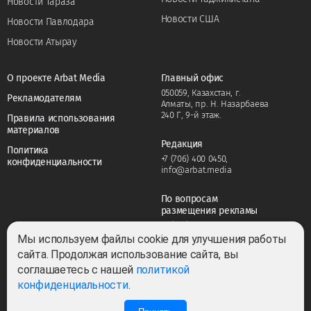
Новости Тараза
Новости США
Новости Павлодара
Новости Атырау
О проекте Arbat Media
Главный офис
050059, Казахстан, г.
Рекламодателям
Алматы, пр. Н. Назарбаева
240 Г, 9-й этаж.
Правила использования
материалов
Редакция
Политика
+7 (706) 400 0450
,
конфиденциальности
info@arbat.media
По вопросам
размещения рекламы
+7 (706) 400 0450
,
adv@arbat.media
Мы используем файлы cookie для улучшения работы
сайта. Продолжая использование сайта, вы
соглашаетесь с нашей
политикой
Тема:
конфиденциальности
.