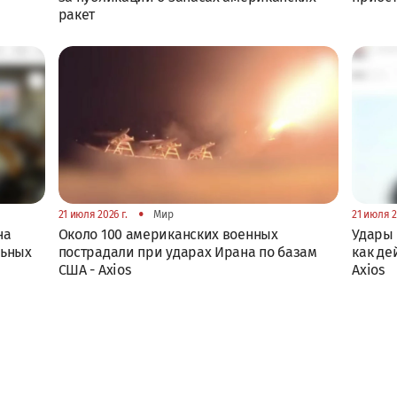
ракет
•
21 июля 2026 г.
Мир
21 июля 2
на
Около 100 американских военных
Удары 
льных
пострадали при ударах Ирана по базам
как де
США - Axios
Axios