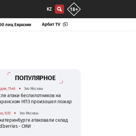
KZ
Арбат TV
00 лиц Евразии
ПОПУЛЯРНОЕ
•
дня, 11:46
Эхо Москвы
сле атаки беспилотников на
зранском НПЗ произошел пожар
•
а, 9:35
Эхо Москвы
катеринбурге атаковали склад
dberries - СМИ