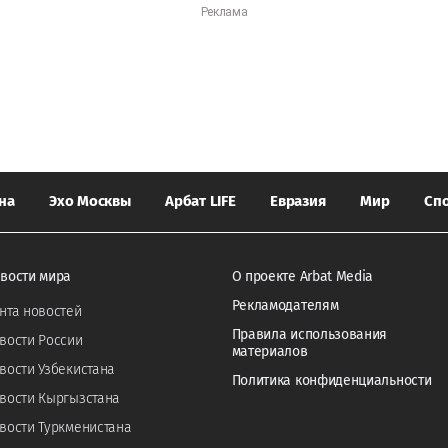
на
Эхо Москвы
Арбат LIFE
Евразия
Мир
Сп
вости мира
О проекте Arbat Media
Рекламодателям
нта новостей
Правила использования
вости России
материалов
вости Узбекистана
Политика конфиденциальности
вости Кыргызстана
вости Туркменистана