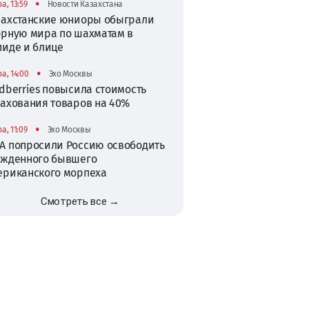
•
а, 13:59
Новости Казахстана
захстанские юниоры обыграли
орную мира по шахматам в
пиде и блице
•
а, 14:00
Эхо Москвы
dberries повысила стоимость
рахования товаров на 40%
•
а, 11:09
Эхо Москвы
А попросили Россию освободить
ужденного бывшего
ериканского морпеха
Смотреть все →
TikTok