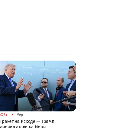
•
026 г.
Мир
 ракет на исходе — Трамп
ановил атаки на Иран