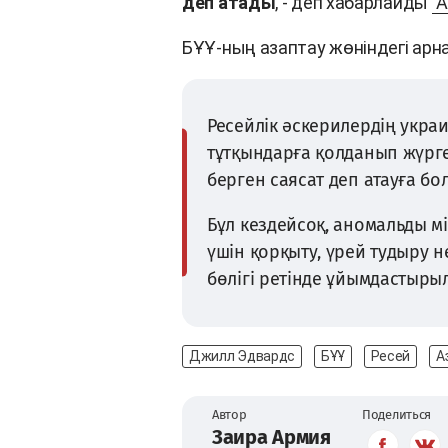
деп атады
, - деп хабарлайды
A
БҰҰ-ның азаптау жөніндегі ар
Ресейлік әскерилердің укра
тұтқындарға қолданып жүрге
берген саясат деп атауға бо
Бұл кездейсоқ, аномальды м
үшін қорқыту, үрей тудыру 
бөлігі ретінде ұйымдастырыл
Джилл Эдвардс
БҰҰ
Ресей
А
Автор
Поделиться
Заира Армия