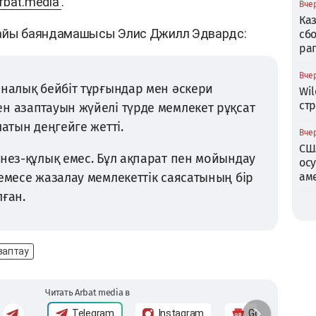
rbat.media
.
Вчер
Ка
найы баяндамашысы Элис Джилл Эдвардс:
сб
ра
Вчер
иналық бейбіт тұрғындар мен әскери
Wil
ст
н азаптауын жүйелі түрде мемлекет рұқсат
латын деңгейге жетті.
Вчер
СШ
інез-құлық емес. Бұл ақпарат пен мойындау
ос
немесе жазалау мемлекеттік саясатының бір
ам
ған.
заптау
Читать Arbat media в
Telegram
Instagram
Google News