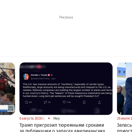
•
6 августа 2026 г.
Мир
26 июля 2
Трамп пригрозил тюремными сроками
Запасы
за публикации о запасах американских
приост