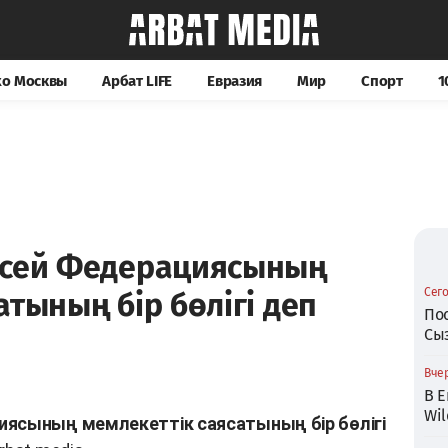
хо Москвы
Арбат LIFE
Евразия
Мир
Спорт
1
есей Федерациясының
Сего
атының бір бөлігі деп
По
Сы
Вчер
В Е
Wil
иясының мемлекеттік саясатының бір бөлігі