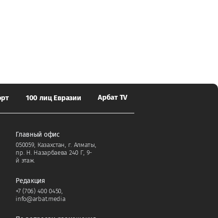
Арбат TV
орт
100 лиц Евразии
Главный офис
050059, Казахстан, г. Алматы,
пр. Н. Назарбаева 240 Г, 9-
й этаж.
Редакция
+7 (706) 400 0450
,
info@arbat.media