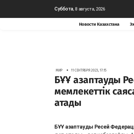
Суббота
, 8 августа, 2026
Новости Казахстана
Э
•
МИР
11 СЕНТЯБРЯ 2023, 17:15
БҰҰ азаптауды Р
мемлекеттік саяс
атады
БҰҰ азаптауды Ресей Федерац