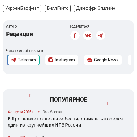
Уоррен Баффетт
Билл Гейтс
Джеффри Эпштейн
Автор
Поделиться
Редакция
Читать Arbat media в
Telegram
Instagram
Google News
ПОПУЛЯРНОЕ
•
6 августа 2026 г.
Эхо Москвы
В Ярославле после атаки беспилотников загорелся
один из крупнейших НПЗ России