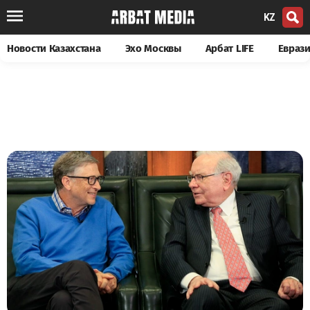
KZ
Новости Казахстана
Эхо Москвы
Арбат LIFE
Евраз