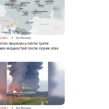
•
2026 г.
Эхо Москвы
rries лишилась почти трети
ких мощностей после серии атак
•
2026 г.
Эхо Москвы