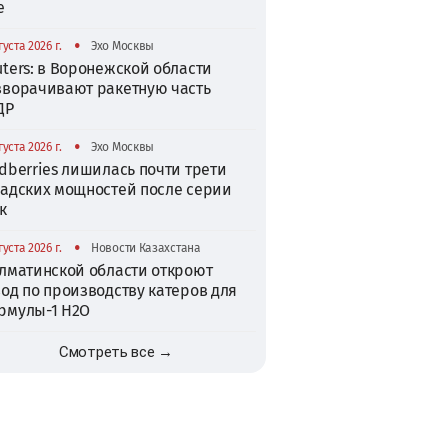
е
•
густа 2026 г.
Эхо Москвы
ters: в Воронежской области
зворачивают ракетную часть
ДР
•
густа 2026 г.
Эхо Москвы
dberries лишилась почти трети
ладских мощностей после серии
к
•
густа 2026 г.
Новости Казахстана
Алматинской области откроют
од по производству катеров для
рмулы-1 H2O
Смотреть все →