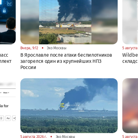
•
Вчера, 9:12
Эхо Москвы
5 августа 
ласс
В Ярославле после атаки беспилотников
Wildbe
ллект
загорелся один из крупнейших НПЗ
складс
России
•
5 августа 2026 г.
Эхо Москвы
5 августа 