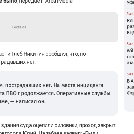
не было
, передает
ArbatMedia
Уф
5 ав
Reu
ра
КН
5 ав
Wil
сти Глеб Никитин сообщил, что, по
ск
радавших нет.
ата
5 ав
В 
, пострадавших нет. На месте инцидента
зав
ота ПВО продолжается. Оперативные службы
Фо
ме, — написал он.
 здания суда оцепили силовики, проход закрыт
овгорода Юрий Шалабаев заявил: «Были