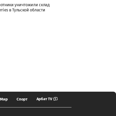
отники уничтожили склад
rries в Тульской области
Арбат TV
Мир
Спорт