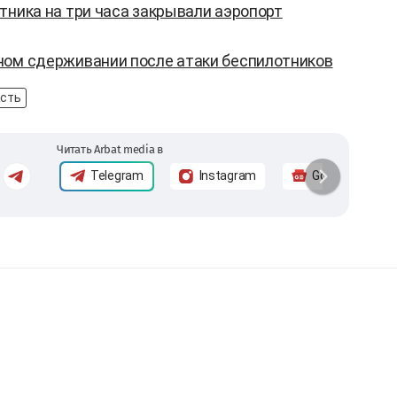
тника на три часа закрывали аэропорт
ном сдерживании после атаки беспилотников
асть
Читать Arbat media в
Telegram
Instagram
Google News