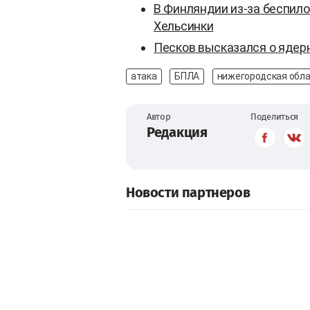
В Финляндии из-за беспило
Хельсинки
Песков высказался о ядер
атака
БПЛА
нижегородская обл
Автор
Поделиться
Редакция
Новости партнеров