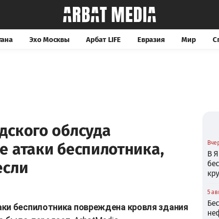
тана
Эхо Москвы
Арбат LIFE
Евразия
Мир
С
дского облсуда
Вчер
е атаки беспилотника,
В Я
если
бе
кр
5 ав
Бе
аки беспилотника повреждена кровля здания
не