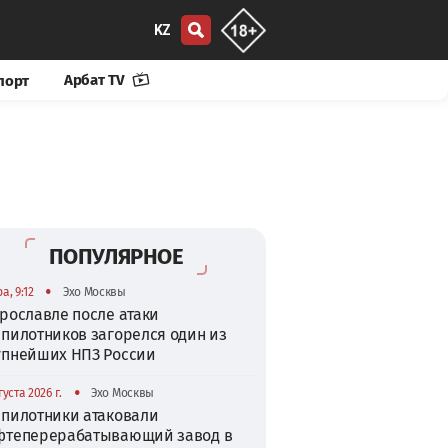
KZ
Арбат TV
порт
ПОПУЛЯРНОЕ
•
а, 9:12
Эхо Москвы
рославле после атаки
спилотников загорелся один из
упнейших НПЗ России
•
густа 2026 г.
Эхо Москвы
спилотники атаковали
фтеперерабатывающий завод в