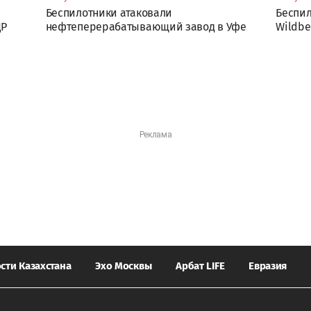
Беспилотники атаковали
Беспил
ДР
нефтеперерабатывающий завод в Уфе
Wildbe
сти Казахстана
Эхо Москвы
Арбат LIFE
Евразия