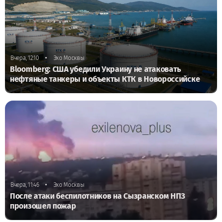
•
Вчера, 12:10
Эхо Москвы
Bloomberg: США убедили Украину не атаковать
нефтяные танкеры и объекты КТК в Новороссийске
•
Вчера, 11:46
Эхо Москвы
После атаки беспилотников на Сызранском НПЗ
произошел пожар