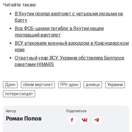
Читайте также:
В Якутии пропал вертолет с четырьмя людьми на
борту
Все ФСБ-шники погибли: в Якутии нашли
пропавший вертолет
ВСУ атаковали военный аэродром в Краснодарском
крае
Ответный удар ВСУ: Украина обстреляла Белгород
ракетами HIMARS
Дрон
сбили вертолет
FPV-дрон
донецк
Украина
потери солдат
Автор
Поделиться
Роман Попов