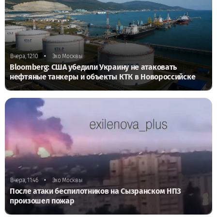
•
Вчера, 12:10
Эхо Москвы
Bloomberg: США убедили Украину не атаковать
нефтяные танкеры и объекты КТК в Новороссийске
•
Вчера, 11:46
Эхо Москвы
После атаки беспилотников на Сызранском НПЗ
произошел пожар