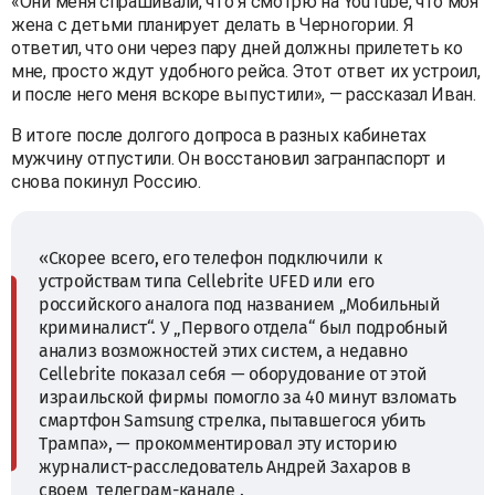
«Они меня спрашивали, что я смотрю на YouTube, что моя
жена с детьми планирует делать в Черногории. Я
ответил, что они через пару дней должны прилететь ко
мне, просто ждут удобного рейса. Этот ответ их устроил,
и после него меня вскоре выпустили», — рассказал Иван.
В итоге после долгого допроса в разных кабинетах
мужчину отпустили. Он восстановил загранпаспорт и
снова покинул Россию.
«Скорее всего, его телефон подключили к
устройствам типа Cellebrite UFED или его
российского аналога под названием „Мобильный
криминалист“. У „Первого отдела“ был подробный
анализ возможностей этих систем, а недавно
Cellebrite показал себя — оборудование от этой
израильской фирмы помогло за 40 минут взломать
смартфон Samsung стрелка, пытавшегося убить
Трампа», — прокомментировал эту историю
журналист-расследователь Андрей Захаров в
своем
телеграм-канале
.