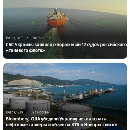
•
Вчера, 14:30
Эхо Москвы
СБС Украины заявили о поражении 12 судов российского
«теневого флота»
•
Вчера, 12:10
Эхо Москвы
Bloomberg: США убедили Украину не атаковать
нефтяные танкеры и объекты КТК в Новороссийске