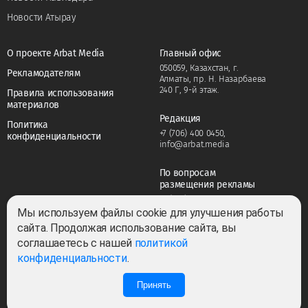
Новости Атырау
О проекте Arbat Media
Главный офис
050059, Казахстан, г.
Рекламодателям
Алматы, пр. Н. Назарбаева
240 Г, 9-й этаж.
Правила использования
материалов
Редакция
Политика
+7 (706) 400 0450
,
конфиденциальности
info@arbat.media
По вопросам
размещения рекламы
+7 (706) 400 0450
,
adv@arbat.media
Мы используем файлы cookie для улучшения работы
сайта. Продолжая использование сайта, вы
соглашаетесь с нашей
политикой
Тема:
конфиденциальности
.
Принять
0
3
Все права защищены ©2022-2026. Собственник — ТОО «ARBAT MEDIA
HOLDING». Cвидетельство СМИ №KZ23VPY00045884 от 11.02.2022