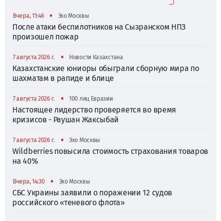
•
Вчера, 11:46
Эхо Москвы
После атаки беспилотников на Сызранском НПЗ
произошел пожар
•
7 августа 2026 г.
Новости Казахстана
Казахстанские юниоры обыграли сборную мира по
шахматам в рапиде и блице
•
7 августа 2026 г.
100 лиц Евразии
Настоящее лидерство проверяется во время
кризисов - Раушан Жаксыбай
•
7 августа 2026 г.
Эхо Москвы
Wildberries повысила стоимость страхования товаров
на 40%
•
Вчера, 14:30
Эхо Москвы
СБС Украины заявили о поражении 12 судов
российского «теневого флота»