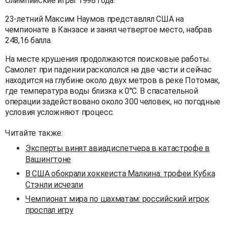
Олимпийские игры 1998 года.
23-летний Максим Наумов представлял США на
чемпионате в Канзасе и занял четвертое место, набрав
248,16 балла.
На месте крушения продолжаются поисковые работы.
Самолет при падении раскололся на две части и сейчас
находится на глубине около двух метров в реке Потомак,
где температура воды близка к 0°C. В спасательной
операции задействовано около 300 человек, но погодные
условия усложняют процесс.
Читайте также:
Эксперты винят авиадиспетчера в катастрофе в
Вашингтоне
В США обокрали хоккеиста Малкина: трофеи Кубка
Стэнли исчезли
Чемпионат мира по шахматам: российский игрок
проспал игру