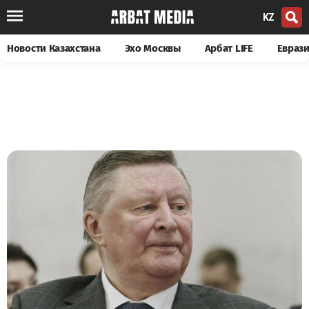
KZ
Новости Казахстана
Эхо Москвы
Арбат LIFE
Евраз