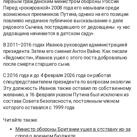
первым гражданским министром обороны России.
Перед «рокировкой» 2008 года его называли среди
возможных преемников Путина, однако на его позиции
повлияло неудачное публичное высказывание о деле
рядового Сычева, пострадавшего от дедовщины: «у нас
дедовщина начинается в детском саду».
В 2011–2016 годах Иванов руководил администрацией
президента. Затем его сменил Антон Вайно. Как писали
«Ведомости», Иванов ушел с этого поста добровольно
после смерти старшего сына.
С 2016 года и до 4 февраля 2026 года он работал
спецпредставителем президента по вопросам экологии.
Эту должность Иванов также оставил по собственному
желанию, а 16 февраля указом Путина был исключен из
состава Совета безопасности, постоянным членом
которого оставался с 1999 года.
Читайте также:
Министр обороны Британии ушел в отставку из-за
спора о военном бюджете