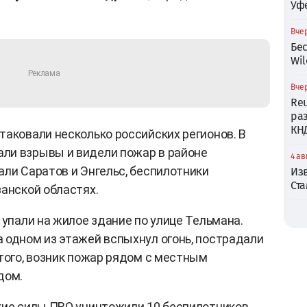
Уф
Вчер
Бе
Wil
Вчер
Reu
ра
КН
таковали несколько российских регионов. В
ли взрывы и видели пожар в районе
4 ав
али Саратов и Энгельс, беспилотники
Из
Ст
занской областях.
 упали на жилое здание по улице Тельмана.
 одном из этажей вспыхнул огонь, пострадали
 того, возник пожар рядом с местным
дом.
кие силы ПВО уничтожили 10 беспилотников.