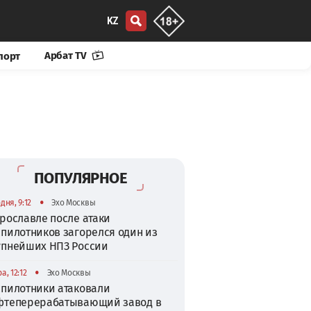
KZ
Арбат TV
порт
ПОПУЛЯРНОЕ
•
дня, 9:12
Эхо Москвы
рославле после атаки
спилотников загорелся один из
упнейших НПЗ России
•
а, 12:12
Эхо Москвы
спилотники атаковали
фтеперерабатывающий завод в