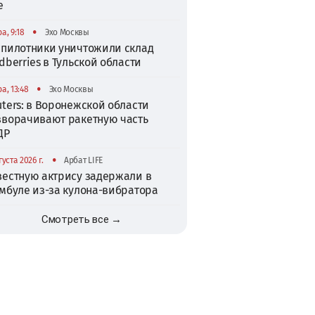
е
•
а, 9:18
Эхо Москвы
спилотники уничтожили склад
dberries в Тульской области
•
а, 13:48
Эхо Москвы
ters: в Воронежской области
зворачивают ракетную часть
ДР
•
густа 2026 г.
Арбат LIFE
вестную актрису задержали в
амбуле из-за кулона-вибратора
Смотреть все →