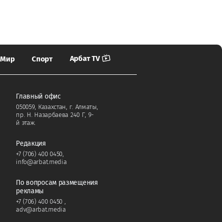
Арбат TV
Мир
Спорт
Главный офис
050059, Казахстан, г. Алматы,
пр. Н. Назарбаева 240 Г, 9-
й этаж.
Редакция
+7 (706) 400 0450
,
info@arbat.media
По вопросам размещения
рекламы
+7 (706) 400 0450
,
adv@arbat.media