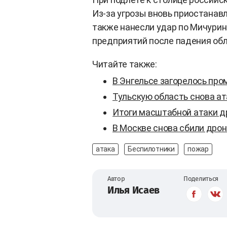
Из-за угрозы вновь приостанав
также нанесли удар по Мичуринс
предприятий после падения обл
Читайте также:
В Энгельсе загорелось пр
Тульскую область снова а
Итоги масштабной атаки д
В Москве снова сбили дро
атака
Беспилотники
пожар
Автор
Поделиться
Илья Исаев