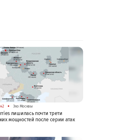
•
:42
Эхо Москвы
rries лишилась почти трети
ких мощностей после серии атак