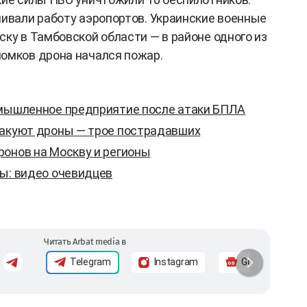
ливали работу аэропортов. Украинские военные
ку в Тамбовской области — в районе одного из
омков дрона начался пожар.
омышленное предприятие после атаки БПЛА
такуют дроны — трое пострадавших
ронов на Москву и регионы
ны: видео очевидцев
Читать Arbat media в
Telegram
Instagram
Google News