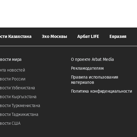
сти Казахстана
Эхо Москвы
Арбат LIFE
Евразия
вости мира
О проекте Arbat Media
Рекламодателям
нта новостей
Правила использования
вости России
материалов
вости Узбекистана
Политика конфиденциальности
вости Кыргызстана
вости Туркменистана
вости Таджикистана
вости США