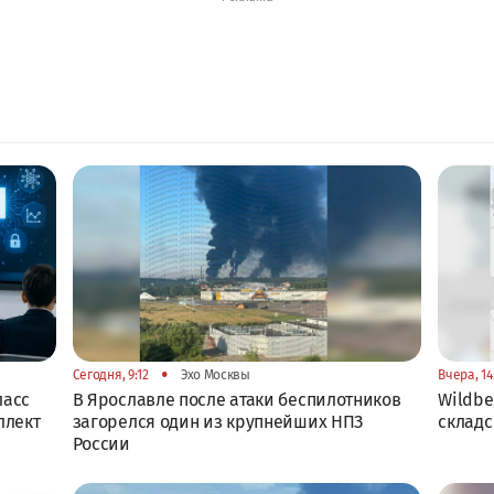
•
Сегодня, 9:12
Эхо Москвы
Вчера, 14
ласс
В Ярославле после атаки беспилотников
Wildbe
ллект
загорелся один из крупнейших НПЗ
складс
России