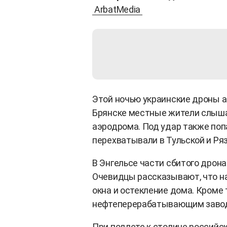
ArbatMedia
Этой ночью украинские дроны а
Брянске местные жители слыша
аэродрома. Под удар также поп
перехватывали в Тульской и Ря
В Энгельсе части сбитого дрона
Очевидцы рассказывают, что на
окна и остекление дома. Кроме
нефтеперерабатывающим заво
При подлете к столице российс