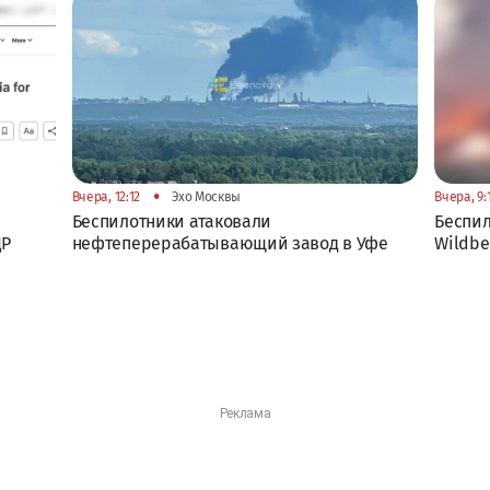
•
Вчера, 12:12
Эхо Москвы
Вчера, 9:
Беспилотники атаковали
Беспил
ДР
нефтеперерабатывающий завод в Уфе
Wildbe