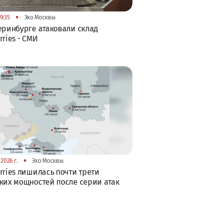
•
9:35
Эхо Москвы
еринбурге атаковали склад
rries - СМИ
•
2026 г.
Эхо Москвы
rries лишилась почти трети
ких мощностей после серии атак