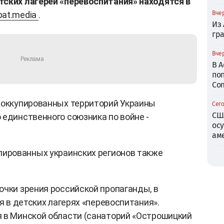
тских лагерей «перевоспитания» находятся в
bat.media
.
Вчер
Из
гр
Вчер
В 
по
Com
 оккупированных территорий Украины
Сего
СШ
 единственного союзника по войне -
ос
ам
купированных украинских регионов также
очки зрения российской пропаганды, в
ся в детских лагерях «перевоспитания».
 в Минской области (санаторий «Острошицкий