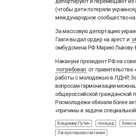
депортируют и перемещают из 
(чтобы дети потеряли украинск
международное сообщество на
За массовую депортацию украи
Гааги выдал ордер на арест и
о
омбудсмена РФ Марию Львову-Б
Накануне президент РФ на со
потребовал
от правительства 
работы с молодежью в ЛДНР, За
вопросам гармонизации межна
общероссийской гражданской п
Росмолодежи обязали более ак
«причины и задачи специальной
Владимир Путин
геноцид
Алекса
Лагеря перевоспитания