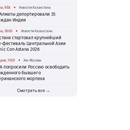
•
а, 9:58
Новости Казахстана
 Алматы депортировали 35
аждан Индии
•
а, 18:00
Новости Казахстана
Астане стартовал крупнейший
п-фестиваль Центральной Азии
ic Con Astana 2026
•
дня, 11:09
Эхо Москвы
А попросили Россию освободить
ужденного бывшего
ериканского морпеха
Смотреть все →