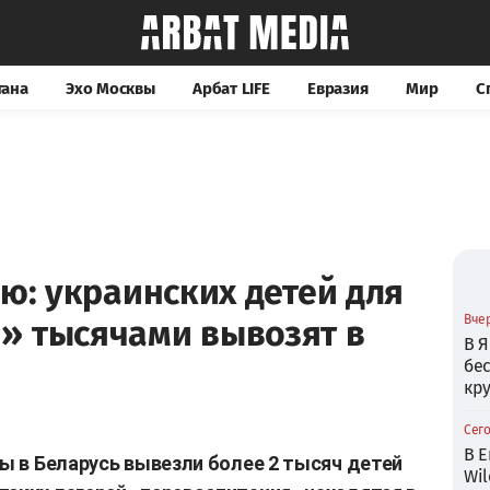
тана
Эхо Москвы
Арбат LIFE
Евразия
Мир
С
ию: украинских детей для
Вчер
» тысячами вывозят в
В Я
бе
кр
Сего
В Е
ны в Беларусь вывезли более 2 тысяч детей
Wil