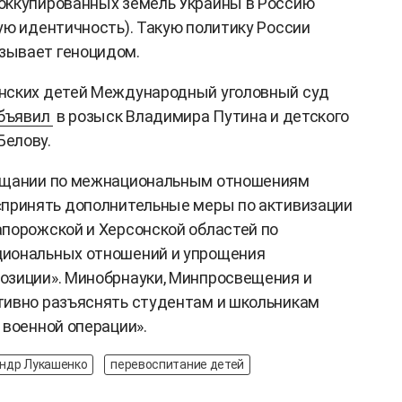
оккупированных земель Украины в Россию
ую идентичность). Такую политику России
зывает геноцидом.
нских детей Международный уголовный суд
бъявил
в розыск Владимира Путина и детского
елову.
вещании по межнациональным отношениям
«принять дополнительные меры по активизации
порожской и Херсонской областей по
циональных отношений и упрощения
озиции». Минобрнауки, Минпросвещения и
тивно разъяснять студентам и школьникам
 военной операции».
ндр Лукашенко
перевоспитание детей