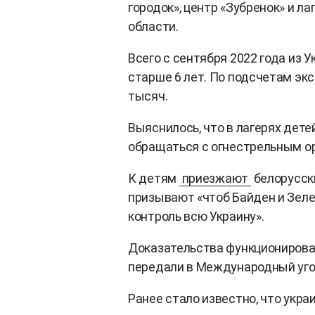
городок», центр «Зубренок» и ла
области.
Всего с сентября 2022 года из 
старше 6 лет. По подсчетам экс
тысяч.
Выяснилось, что в лагерях дете
обращаться с огнестрельным о
К детям
приезжают
белорусск
призывают «чтоб Байден и Зелен
контроль всю Украину».
Доказательства функционирован
передали в Международный уго
Ранее стало известно, что укра