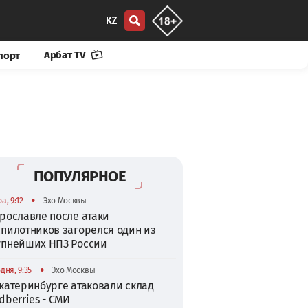
KZ
Арбат TV
порт
ПОПУЛЯРНОЕ
•
а, 9:12
Эхо Москвы
рославле после атаки
спилотников загорелся один из
упнейших НПЗ России
•
дня, 9:35
Эхо Москвы
катеринбурге атаковали склад
dberries - СМИ