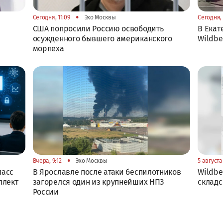
•
Сегодня, 11:09
Эхо Москвы
Сегодня, 
США попросили Россию освободить
В Екат
осужденного бывшего американского
Wildbe
морпеха
•
Вчера, 9:12
Эхо Москвы
5 августа 
ласс
В Ярославле после атаки беспилотников
Wildbe
ллект
загорелся один из крупнейших НПЗ
складс
России