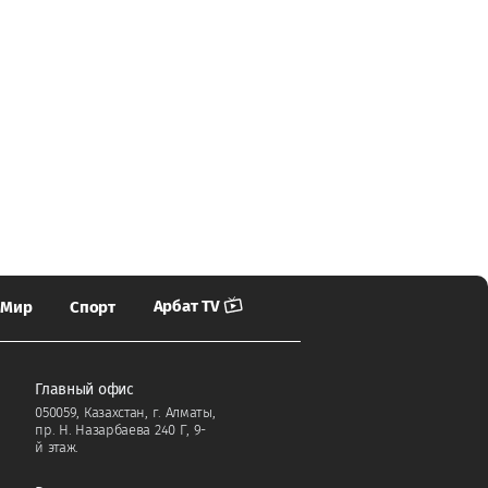
Арбат TV
Мир
Спорт
Главный офис
050059, Казахстан, г. Алматы,
пр. Н. Назарбаева 240 Г, 9-
й этаж.