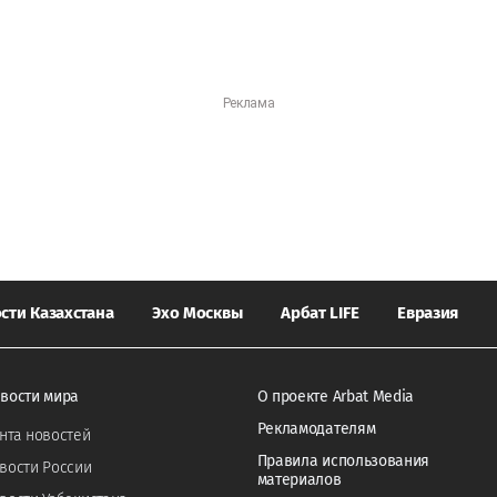
сти Казахстана
Эхо Москвы
Арбат LIFE
Евразия
вости мира
О проекте Arbat Media
Рекламодателям
нта новостей
Правила использования
вости России
материалов