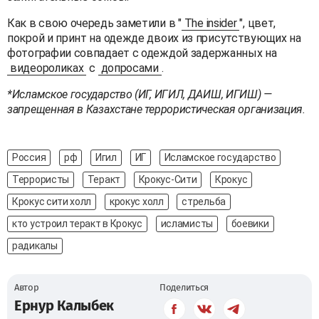
Как в свою очередь заметили в "
The insider
", цвет,
покрой и принт на одежде двоих из присутствующих на
фотографии совпадает с одеждой задержанных на
видеороликах
с
допросами
.
*Исламское государство (ИГ, ИГИЛ, ДАИШ, ИГИШ) —
запрещенная в Казахстане террористическая организация.
Россия
рф
Игил
ИГ
Исламское государство
Террористы
Теракт
Крокус-Сити
Крокус
Крокус сити холл
крокус холл
стрельба
кто устроил теракт в Крокус
исламисты
боевики
радикалы
Автор
Поделиться
Ернур Калыбек