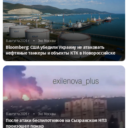
•
8 августа 2026 г.
Эхо Москвы
Bloomberg: США убедили Украину не атаковать
нефтяные танкеры и объекты КТК в Новороссийске
•
8 августа 2026 г.
Эхо Москвы
После атаки беспилотников на Сызранском НПЗ
произошел пожар