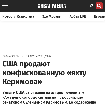
KZ
Новости Казахстана
Эхо Москвы
Арбат LIFE
Евраз
•
ЭХО МОСКВЫ
6 АВГУСТА 2025, 13:02
США продают
конфискованную «яхту
Керимова»
Власти США выставили на аукцион суперяхту
«Амадея», которую связывают с российским
сенатором Сулейманом Керимовым. Её содержание