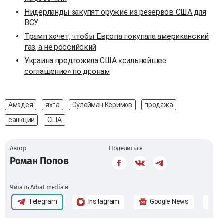
Нидерланды закупят оружие из резервов США для
ВСУ
Трамп хочет, чтобы Европа покупала американский
газ, а не российский
Украина предложила США «сильнейшее
соглашение» по дронам
Амадея
яхта
Сулейман Керимов
продажа
санкции
США
Автор
Поделиться
Роман Попов
Читать Arbat media в
Telegram
Instagram
Google News