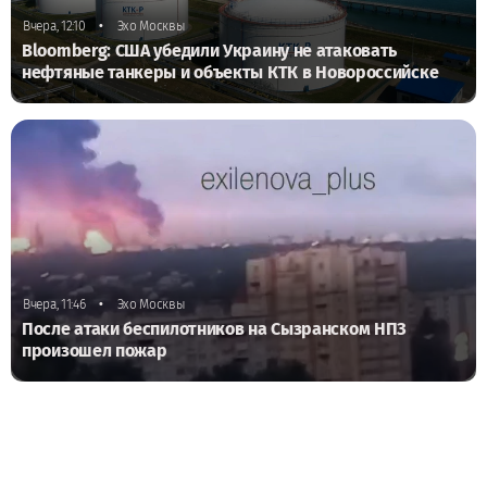
•
Вчера, 12:10
Эхо Москвы
Bloomberg: США убедили Украину не атаковать
нефтяные танкеры и объекты КТК в Новороссийске
•
Вчера, 11:46
Эхо Москвы
После атаки беспилотников на Сызранском НПЗ
произошел пожар