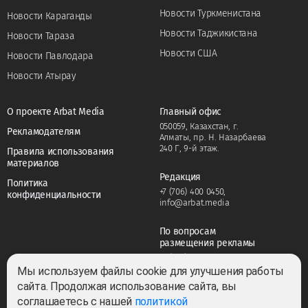
Новости Туркменистана
Новости Караганды
Новости Таджикистана
Новости Тараза
Новости США
Новости Павлодара
Новости Атырау
О проекте Arbat Media
Главный офис
050059, Казахстан, г.
Рекламодателям
Алматы, пр. Н. Назарбаева
240 Г, 9-й этаж.
Правила использования
материалов
Редакция
Политика
+7 (706) 400 0450
,
конфиденциальности
info@arbat.media
По вопросам
размещения рекламы
+7 (706) 400 0450
,
adv@arbat.media
Мы используем файлы cookie для улучшения работы
сайта. Продолжая использование сайта, вы
соглашаетесь с нашей
политикой