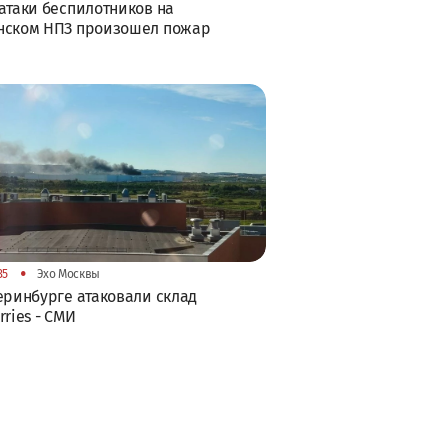
атаки беспилотников на
нском НПЗ произошел пожар
•
35
Эхо Москвы
еринбурге атаковали склад
rries - СМИ