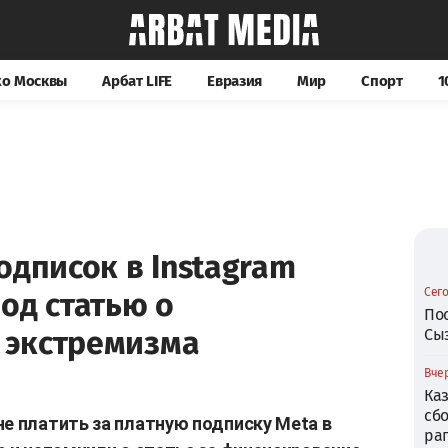
хо Москвы
Арбат LIFE
Евразия
Мир
Спорт
1
одписок в Instagram
Сего
од статью о
По
 экстремизма
Сы
Вчер
Ка
сб
не платить за платную подписку Meta в
ра