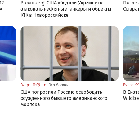
12
Bloomberg: США убедили Украину не
После 
»
атаковать нефтяные танкеры и объекты
Сызра
КТК в Новороссийске
•
Вчера, 11:09
Эхо Москвы
Вчера, 9:
США попросили Россию освободить
В Екат
осужденного бывшего американского
Wildbe
морпеха