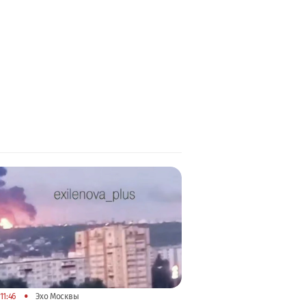
•
11:46
Эхо Москвы