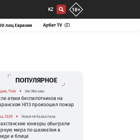
KZ
Арбат TV
00 лиц Евразии
ПОПУЛЯРНОЕ
•
дня, 11:46
Эхо Москвы
сле атаки беспилотников на
зранском НПЗ произошел пожар
•
а, 13:59
Новости Казахстана
захстанские юниоры обыграли
орную мира по шахматам в
пиде и блице