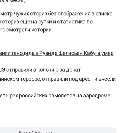
99 в месяц.
мотр чужих сториз без отображения в списке
 сториз еще на сутки и статистика по
го смотрели истории.
нии геноцида в Руанде Фелисьен Кабуга умер
Э отправили в колонию за донат
линском терроре, отправили под арест и внесли
четырех российских самолетов на аэродроме
Читать Arbat media в