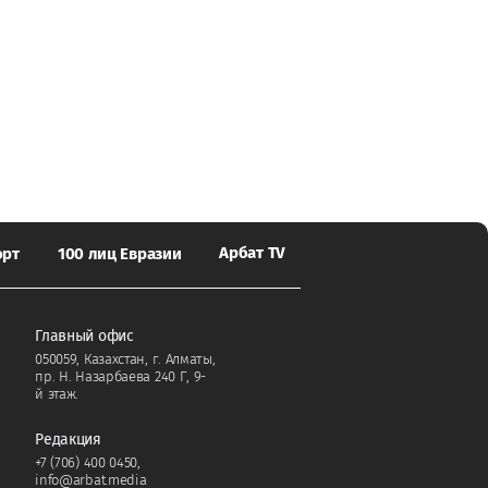
Арбат TV
орт
100 лиц Евразии
Главный офис
050059, Казахстан, г. Алматы,
пр. Н. Назарбаева 240 Г, 9-
й этаж.
Редакция
+7 (706) 400 0450
,
info@arbat.media