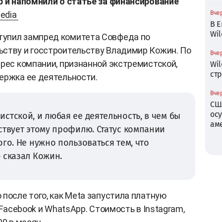
p и напомнили о статье за финансирование
edia
Вчер
В Е
Wil
упил зампред комитета Совфеда по
ьству и госстроительству Владимир Кожин. По
Вчер
дрес компании, признанной экстремистской,
Wil
ст
ержка ее деятельности.
Вчер
СШ
ос
стской, и любая ее деятельность, в чем бы
ам
ствует этому профилю. Статус компании
го. Не нужно пользоваться тем, что
 сказал Кожин.
после того, как Meta запустила платную
 Facebook и WhatsApp. Стоимость в Instagram,