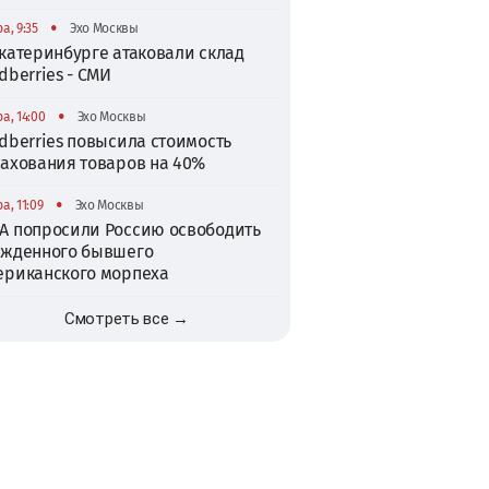
•
а, 9:35
Эхо Москвы
катеринбурге атаковали склад
dberries - СМИ
•
а, 14:00
Эхо Москвы
dberries повысила стоимость
рахования товаров на 40%
•
а, 11:09
Эхо Москвы
А попросили Россию освободить
ужденного бывшего
ериканского морпеха
Смотреть все →