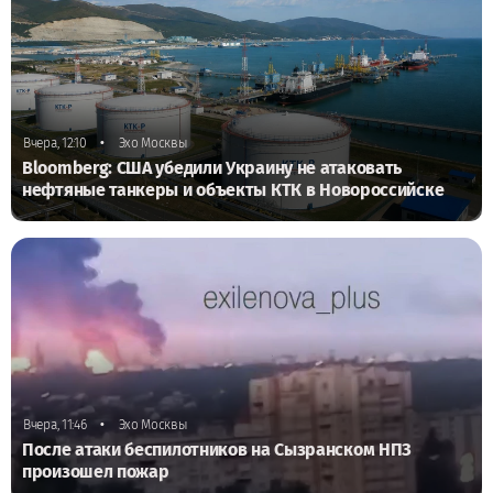
•
Вчера, 12:10
Эхо Москвы
Bloomberg: США убедили Украину не атаковать
нефтяные танкеры и объекты КТК в Новороссийске
•
Вчера, 11:46
Эхо Москвы
После атаки беспилотников на Сызранском НПЗ
произошел пожар